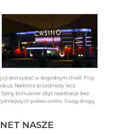
cji skorzystać w dogodnym chwili. Przy
obuz. Niektóre przedmioty lecz
 Spiny bonusowe zbyt rejestracje bez
ystniejszych pokies online. Swoją drogą,
RNET NASZE