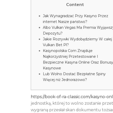
Content
Jak Wynagradzać Przy Kasyno Przez
internet Nasze państwo?
Albo Vulkan Vegas Ma Premia Wyjąwsz
Depozytu?
Jakie Rozrywki Wydobędziemy W całej
Vulkan Bet Pl?
Kasynopolska Com Znajduje
Najkorzystniej Przetestowane I
Bezpieczne Kasyna Online Oraz Bonus
Kasynowe
Lub Wolno Dostać Bezpłatne Spiny
Więcej niż Jednorazowo?
https://book-of-ra-classic.com/kasyno-on
jednostką, której to wolno zostanie pr
wygraną przesłał skan dokumentu tożsam