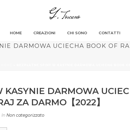
HOME
CREAZIONI
CHI SONO
CONTATTI
NIE DARMOWA UCIECHA BOOK OF RA 
HOME
»
BEZPŁATNE SPINY W KASYNIE DARMOWA UCIECHA BOOK OF
W KASYNIE DARMOWA UCIEC
GRAJ ZA DARMO【2022】
In
Non categorizzato