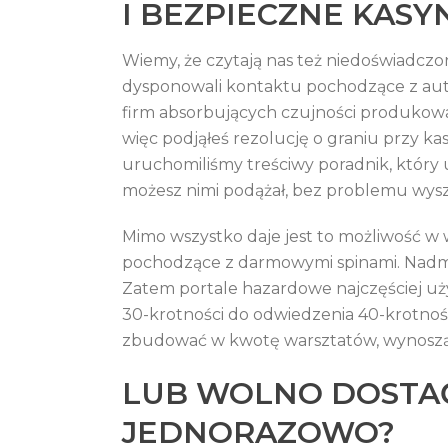
I BEZPIECZNE KAS
Wiemy, że czytają nas też niedoświadczon
dysponowali kontaktu pochodzące z auto
firm absorbujących czujności produkowan
więc podjąłeś rezolucję o graniu przy kas
uruchomiliśmy treściwy poradnik, który u
możesz nimi podążał, bez problemu wysz
Mimo wszystko daje jest to możliwość w
pochodzące z darmowymi spinami. Nadmie
Zatem portale hazardowe najczęściej uż
30-krotności do odwiedzenia 40-krotności
zbudować w kwotę warsztatów, wynosząc
LUB WOLNO DOSTAĆ
JEDNORAZOWO?