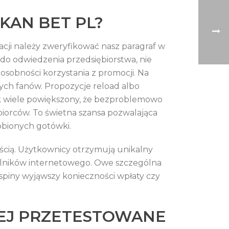
KAN BET PL?
cji należy zweryfikować nasz paragraf w
 do odwiedzenia przedsiębiorstwa, nie
sobności korzystania z promocji. Na
żych fanów. Propozycje reload albo
tak wiele powiększony, że bezproblemowo
biorców. To świetna szansa pozwalająca
obionych gotówki.
ością. Użytkownicy otrzymują unikalny
pólników internetowego. Owe szczególna
piny wyjąwszy konieczności wpłaty czy
EJ PRZETESTOWANE