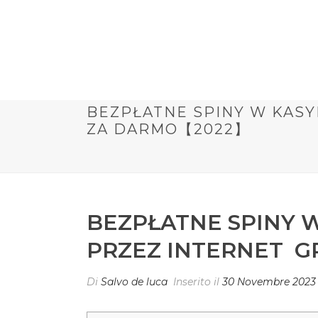
BEZPŁATNE SPINY W KASY
ZA DARMO【2022】
BEZPŁATNE SPINY 
PRZEZ INTERNET ️ 
Di
Salvo de luca
Inserito il
30 Novembre 2023