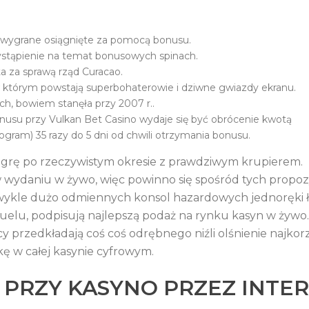
 wygrane osiągnięte za pomocą bonusu.
 wystąpienie na temat bonusowych spinach.
ta za sprawą rząd Curacao.
w którym powstają superbohaterowie i dziwne gwiazdy ekranu.
h, bowiem stanęła przy 2007 r..
u przy Vulkan Bet Casino wydaje się być obrócenie kwotą
ram) 35 razy do 5 dni od chwili otrzymania bonusu.
 grę po rzeczywistym okresie z prawdziwym krupierem.
wydaniu w żywo, więc powinno się spośród tych propozy
zwykle dużo odmiennych konsol hazardowych jednoręki ł
uelu, podpisują najlepszą podaż na rynku kasyn w żywo.
cy przedkładają coś coś odrębnego niźli olśnienie najkorz
kę w całej kasynie cyfrowym.
PRZY KASYNO PRZEZ INTE