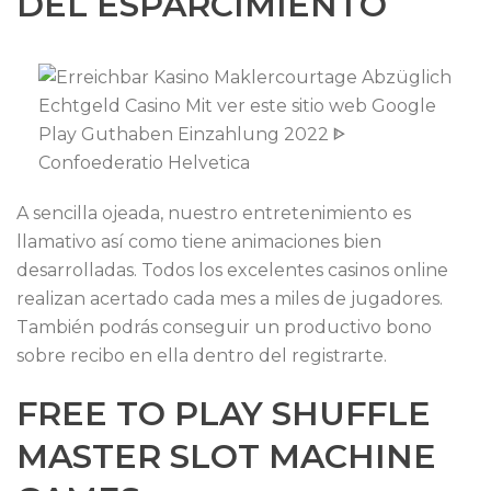
DEL ESPARCIMIENTO
A sencilla ojeada, nuestro entretenimiento es
llamativo así­ como tiene animaciones bien
desarrolladas. Todos los excelentes casinos online
realizan acertado cada mes a miles de jugadores.
También podrás conseguir un productivo bono
sobre recibo en ella dentro del registrarte.
FREE TO PLAY SHUFFLE
MASTER SLOT MACHINE