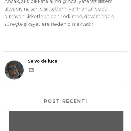
Ancak, aksi dikkate alındığında, yetersiz sistem
altyapısına sahip şirketlerin ve finansal gücü
olmayan şirketlerin dahil edilmesi, devam eden
süreçte şikayetlere neden olmaktadır.
Salvo de luca
POST RECENTI