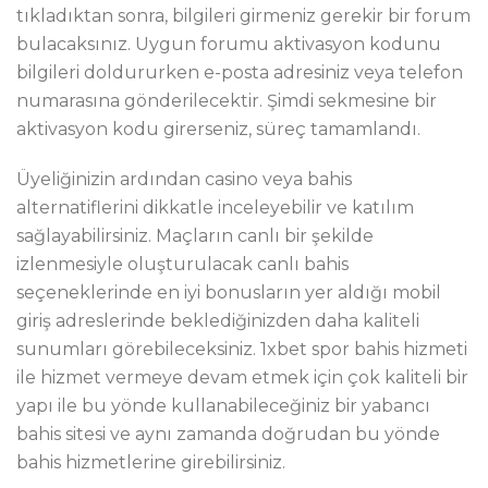
tıkladıktan sonra, bilgileri girmeniz gerekir bir forum
bulacaksınız. Uygun forumu aktivasyon kodunu
bilgileri doldururken e-posta adresiniz veya telefon
numarasına gönderilecektir. Şimdi sekmesine bir
aktivasyon kodu girerseniz, süreç tamamlandı.
Üyeliğinizin ardından casino veya bahis
alternatiflerini dikkatle inceleyebilir ve katılım
sağlayabilirsiniz. Maçların canlı bir şekilde
izlenmesiyle oluşturulacak canlı bahis
seçeneklerinde en iyi bonusların yer aldığı mobil
giriş adreslerinde beklediğinizden daha kaliteli
sunumları görebileceksiniz. 1xbet spor bahis hizmeti
ile hizmet vermeye devam etmek için çok kaliteli bir
yapı ile bu yönde kullanabileceğiniz bir yabancı
bahis sitesi ve aynı zamanda doğrudan bu yönde
bahis hizmetlerine girebilirsiniz.