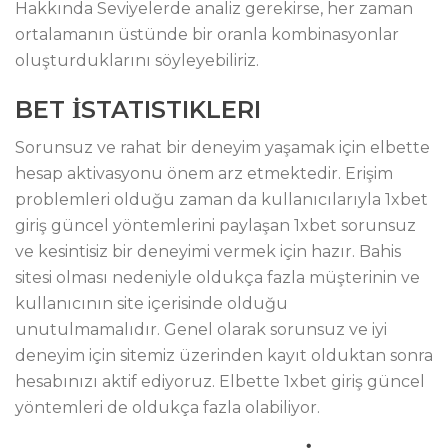
Hakkında Seviyelerde analiz gerekirse, her zaman
ortalamanın üstünde bir oranla kombinasyonlar
oluşturduklarını söyleyebiliriz.
BET İSTATISTIKLERI
Sorunsuz ve rahat bir deneyim yaşamak için elbette
hesap aktivasyonu önem arz etmektedir. Erişim
problemleri olduğu zaman da kullanıcılarıyla 1xbet
giriş güncel yöntemlerini paylaşan 1xbet sorunsuz
ve kesintisiz bir deneyimi vermek için hazır. Bahis
sitesi olması nedeniyle oldukça fazla müşterinin ve
kullanıcının site içerisinde olduğu
unutulmamalıdır. Genel olarak sorunsuz ve iyi
deneyim için sitemiz üzerinden kayıt olduktan sonra
hesabınızı aktif ediyoruz. Elbette 1xbet giriş güncel
yöntemleri de oldukça fazla olabiliyor.