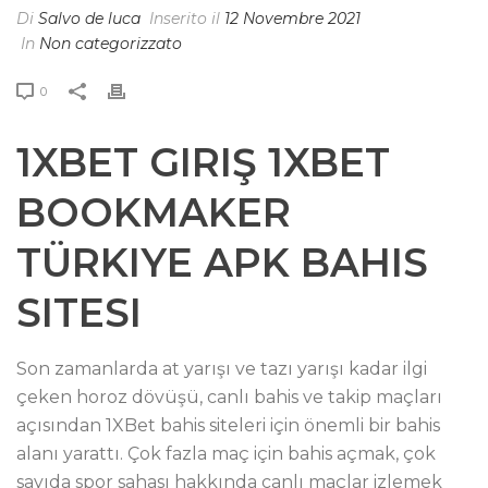
Di
Salvo de luca
Inserito il
12 Novembre 2021
In
Non categorizzato
0
1XBET GIRIŞ 1XBET
BOOKMAKER
TÜRKIYE APK BAHIS
SITESI
Son zamanlarda at yarışı ve tazı yarışı kadar ilgi
çeken horoz dövüşü, canlı bahis ve takip maçları
açısından 1XBet bahis siteleri için önemli bir bahis
alanı yarattı. Çok fazla maç için bahis açmak, çok
sayıda spor sahası hakkında canlı maçlar izlemek