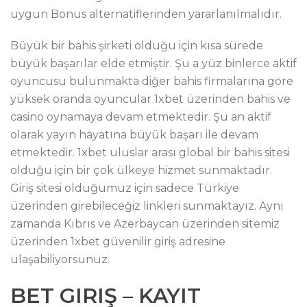
uygun Bonus alternatiflerinden yararlanılmalıdır.
Büyük bir bahis şirketi olduğu için kısa sürede
büyük başarılar elde etmiştir. Şu a yüz binlerce aktif
oyuncusu bulunmakta diğer bahis firmalarına göre
yüksek oranda oyuncular 1xbet üzerinden bahis ve
casino oynamaya devam etmektedir. Şu an aktif
olarak yayın hayatına büyük başarı ile devam
etmektedir. 1xbet uluslar arası global bir bahis sitesi
olduğu için bir çok ülkeye hizmet sunmaktadır.
Giriş sitesi olduğumuz için sadece Türkiye
üzerinden girebileceğiz linkleri sunmaktayız. Aynı
zamanda Kıbrıs ve Azerbaycan üzerinden sitemiz
üzerinden 1xbet güvenilir giriş adresine
ulaşabiliyorsunuz.
BET GIRIŞ – KAYIT