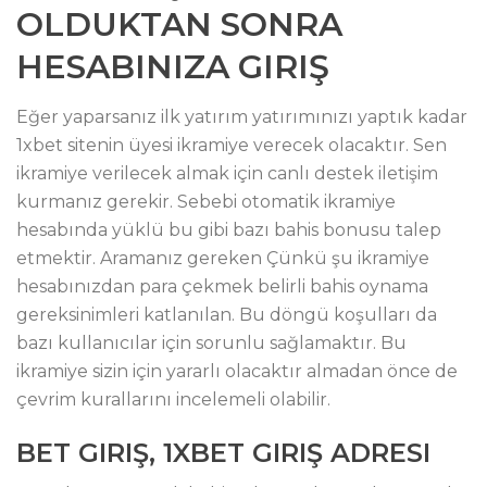
OLDUKTAN SONRA
HESABINIZA GIRIŞ
Eğer yaparsanız ilk yatırım yatırımınızı yaptık kadar
1xbet sitenin üyesi ikramiye verecek olacaktır. Sen
ikramiye verilecek almak için canlı destek iletişim
kurmanız gerekir. Sebebi otomatik ikramiye
hesabında yüklü bu gibi bazı bahis bonusu talep
etmektir. Aramanız gereken Çünkü şu ikramiye
hesabınızdan para çekmek belirli bahis oynama
gereksinimleri katlanılan. Bu döngü koşulları da
bazı kullanıcılar için sorunlu sağlamaktır. Bu
ikramiye sizin için yararlı olacaktır almadan önce de
çevrim kurallarını incelemeli olabilir.
BET GIRIŞ, 1XBET GIRIŞ ADRESI