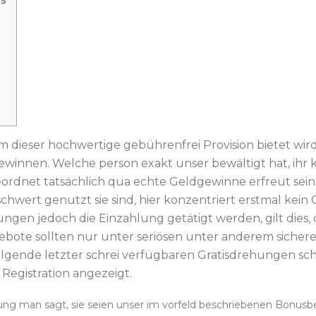
ns
 dieser hochwertige gebührenfrei Provision bietet wird
er gewinnen. Welche person exakt unser bewältigt hat, i
rdnet tatsächlich qua echte Geldgewinne erfreut sein
hwert genutzt sie sind, hier konzentriert erstmal kein O
n jedoch die Einzahlung getätigt werden, gilt dies, di
bote sollten nur unter seriösen unter anderem sicheren
gende letzter schrei verfügbaren Gratisdrehungen sch
egistration angezeigt.
ung man sagt, sie seien unser im vorfeld beschriebenen Bonusb