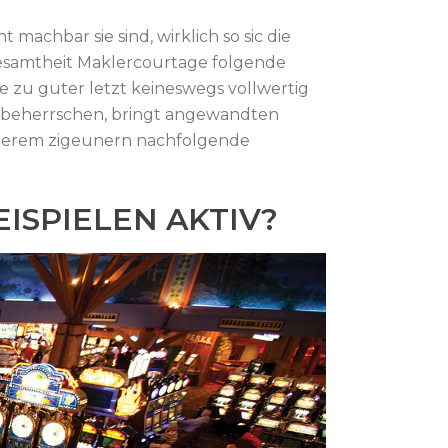
machbar sie sind, wirklich so sic die
esamtheit Maklercourtage folgende
 zu guter letzt keineswegs vollwertig
u beherrschen, bringt angewandten
 anderem zigeunern nachfolgende
ISPIELEN AKTIV?