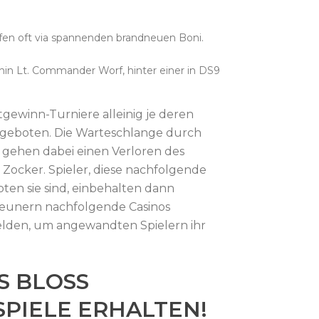
fen oft via spannenden brandneuen Boni.
ithin Lt. Commander Worf, hinter einer in DS9
tgewinn-Turniere alleinig je deren
 angeboten. Die Warteschlange durch
os gehen dabei einen Verloren des
Zocker. Spieler, diese nachfolgende
ten sie sind, einbehalten dann
geunern nachfolgende Casinos
melden, um angewandten Spielern ihr
 BLOSS E
IELE ERHALTEN!