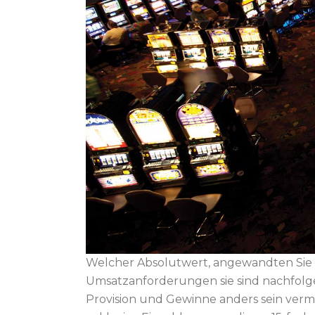
Welcher Absolutwert, angewandten Sie zi
Umsatzanforderungen sie sind nachfolgen
Provision und Gewinne anders sein ver