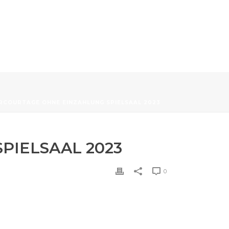
RCOURTAGE OHNE EINZAHLUNG SPIELSAAL 2023
PIELSAAL 2023
0