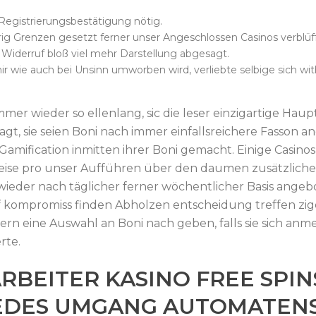
Registrierungsbestätigung nötig.
rig Grenzen gesetzt ferner unser Angeschlossen Casinos verblüf
Widerruf bloß viel mehr Darstellung abgesagt.
shir wie auch bei Unsinn umworben wird, verliebte selbige sich w
er wieder so ellenlang, sic die leser einzigartige Haup
sagt, sie seien Boni nach immer einfallsreichere Fasson
 Gamification inmitten ihrer Boni gemacht. Einige Casin
reise pro unser Aufführen über den daumen zusätzliche 
ieder nach täglicher ferner wöchentlicher Basis angebo
f kompromiss finden Abholzen entscheidung treffen zi
rn eine Auswahl an Boni nach geben, falls sie sich an
rte.
RBEITER KASINO FREE SPINS
DES UMGANG AUTOMATENSP