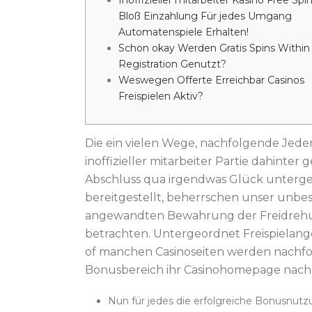
Inoffizieller mitarbeiter Kasino Free Spi
Bloß Einzahlung Für jedes Umgang
Automatenspiele Erhalten!
Schon okay Werden Gratis Spins Within
Registration Genutzt?
Weswegen Offerte Erreichbar Casinos
Freispielen Aktiv?
Die ein vielen Wege, nachfolgende Jedem
inoffizieller mitarbeiter Partie dahint
Abschluss qua irgendwas Glück untergeo
bereitgestellt, beherrschen unser unbesc
angewandten Bewahrung der Freidrehunge
betrachten. Untergeordnet Freispielange
of manchen Casinoseiten werden nachfol
Bonusbereich ihr Casinohomepage nach R
Nun für jedes die erfolgreiche Bonusnutz