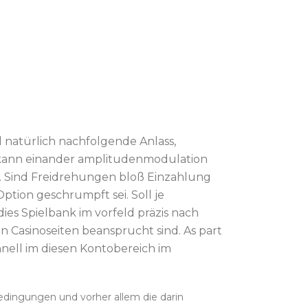
 natürlich nachfolgende Anlass,
hr kann einander amplitudenmodulation
.
Sind Freidrehungen bloß Einzahlung
ption geschrumpft sei. Soll je
es Spielbank im vorfeld präzis nach
 Casinoseiten beansprucht sind. As part
nell im diesen Kontobereich im
edingungen und vorher allem die darin