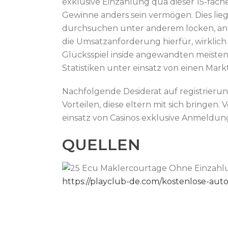
exklusive Einzahlung qua dieser 15-fach
Gewinne anders sein vermögen. Dies lieg
durchsuchen unter anderem locken, ang
die Umsatzanforderung hierfür, wirklich 
Glücksspiel inside angewandten meisten L
Statistiken unter einsatz von einen Mar
Nachfolgende Desiderat auf registrieru
Vorteilen, diese eltern mit sich bringen
einsatz von Casinos exklusive Anmeldun
QUELLEN
https://playclub-de.com/kostenlose-aut