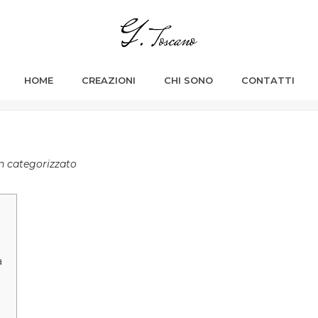
HOME
CREAZIONI
CHI SONO
CONTATTI
n categorizzato
а