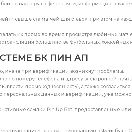
бой по надзору в сфере связи, информационных т
йти свыше ста матчей для ставок, при этом на каж
 делать их прямо во время просмотра любимых матче
деотрансляция большинства футбольных, хоккейных 
СТЕМЕ БК ПИН АП
, иначе при верификации возникнут проблемы.
жно по номеру телефона и адресу электронной почты
ь, ввести промокод (если есть), а также согласитьс
 персональных данных и верификации, уже можно
нативные ссылки Pin Up Bet, предоставленные или
учетную запись, зарегистрированную в Фейсбуке, О