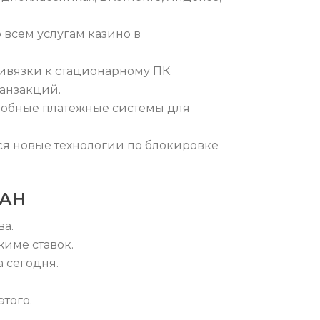
 всем услугам казино в
ивязки к стационарному ПК.
ранзакций.
удобные платежные системы для
ся новые технологии по блокировке
ТАН
ва.
име ставок.
а сегодня.
того.