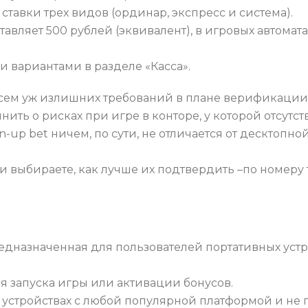
ставки трех видов (ординар, экспресс и система).
авляет 500 рублей (эквивалент), в игровых автомат
 вариантами в разделе «Касса».
овсем уж излишних требований в плане верификации
мнить о рисках при игре в конторе, у которой отсутс
n-up bet ничем, по сути, не отличается от десктопно
и выбираете, как лучше их подтвердить –по номеру
едназначенная для пользователей портативных устр
я запуска игры или активации бонусов.
а устройствах с любой популярной платформой и не