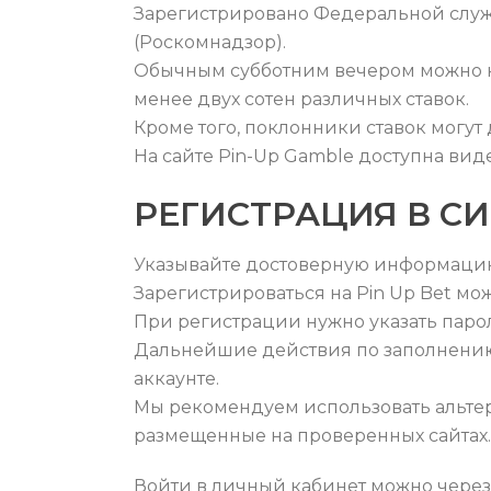
Зарегистрировано Федеральной служ
(Роскомнадзор).
Обычным субботним вечером можно на
менее двух сотен различных ставок.
Кроме того, поклонники ставок могут
На сайте Pin-Up Gamble доступна ви
РЕГИСТРАЦИЯ В СИ
Указывайте достоверную информацию
Зарегистрироваться на Pin Up Bet мо
При регистрации нужно указать парол
Дальнейшие действия по заполнению
аккаунте.
Мы рекомендуем использовать альтер
размещенные на проверенных сайтах.
Войти в личный кабинет можно через 