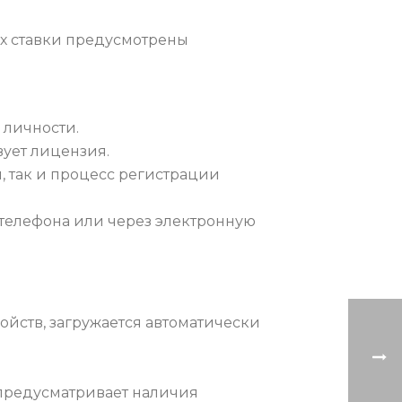
ах ставки предусмотрены
 личности.
твует лицензия.
й, так и процесс регистрации
 телефона или через электронную
ойств, загружается автоматически
 предусматривает наличия