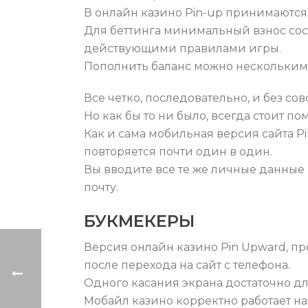
В онлайн казино Pin-up принимаются 
Для беттинга минимальный взнос сост
действующими правилами игры.
Пополнить баланс можно несколькими
Все четко, последовательно, и без с
Но как бы то ни было, всегда стоит по
Как и сама мобильная версия сайта Pi
повторяется почти один в один.
Вы вводите все те же личные данные 
почту.
БУКМЕКЕРЫ
Версия онлайн казино Pin Upward, пр
после перехода на сайт с телефона.
Одного касания экрана достаточно дл
Мобайл казино корректно работает н