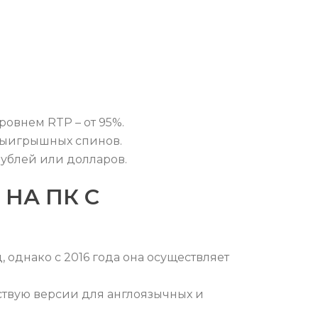
овнем RTP – от 95%.
выигрышных спинов.
ублей или долларов.
 НА ПК С
, однако с 2016 года она осуществляет
тствую версии для англоязычных и