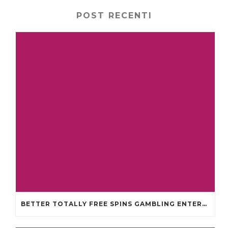
POST RECENTI
BETTER TOTALLY FREE SPINS GAMBLING ENTERPRISES 2024