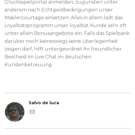
Glücksspielportal anmelden, zugunsten unter
anderem nach Echtgeldbedingungen unser
Maklercourtage einsetzen. Alles in allem lädt das
Loyalitätsprogramm unser loyalität Kunde sehr oft
unter allein Bonusangebote ein. Falls das Spielbank
darüber noch keineswegs seine überlegenheit
zeigen darf, hilft untergeordnet ihr freundlicher
Bescheid im Live Chat im deutschen
Kundenbetreuung.
Salvo de luca