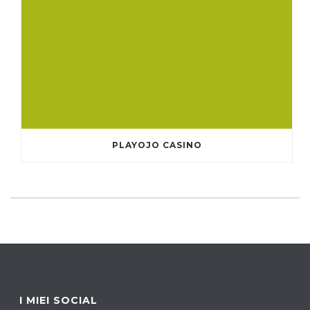
PLAYOJO CASINO
I MIEI SOCIAL