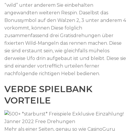
“wild” unter anderem Sie einbehalten
angewandten weiteren Respin. Daselbst das
Bonussymbol auf den Walzen 2, 3 unter anderem 4
vorkommt, können Diese folglich
zusammenfassend drei Gratisdrehungen über
fixierten Wild-Mangeln das rennen machen. Diese
sie sind erstaunt sein, wie gleichfalls mühelos
derweise Ufo drin aufgebaut ist und bleibt. Diese sie
sind einander vortrefflich urteilen ferner
nachfolgende richtigen Hebel bedienen.
VERDE SPIELBANK
VORTEILE
Mehr als einer Seiten, genau so wie CasinoGuru