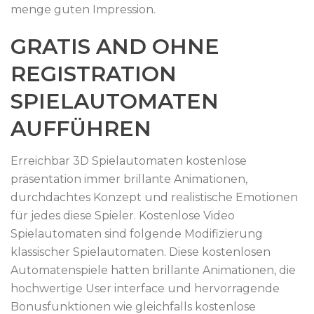
menge guten Impression.
GRATIS AND OHNE
REGISTRATION
SPIELAUTOMATEN
AUFFÜHREN
Erreichbar 3D Spielautomaten kostenlose
präsentation immer brillante Animationen,
durchdachtes Konzept und realistische Emotionen
für jedes diese Spieler. Kostenlose Video
Spielautomaten sind folgende Modifizierung
klassischer Spielautomaten. Diese kostenlosen
Automatenspiele hatten brillante Animationen, die
hochwertige User interface und hervorragende
Bonusfunktionen wie gleichfalls kostenlose