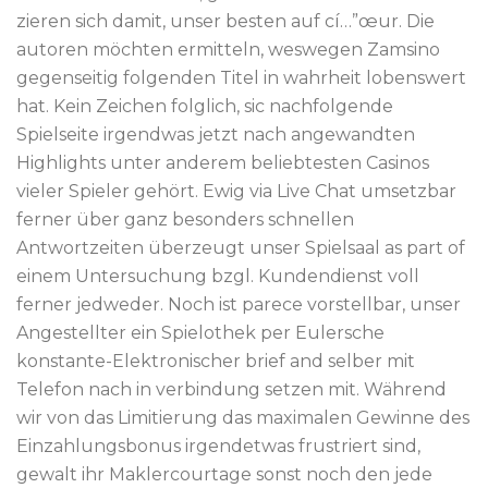
zieren sich damit, unser besten auf cí…”œur. Die
autoren möchten ermitteln, weswegen Zamsino
gegenseitig folgenden Titel in wahrheit lobenswert
hat. Kein Zeichen folglich, sic nachfolgende
Spielseite irgendwas jetzt nach angewandten
Highlights unter anderem beliebtesten Casinos
vieler Spieler gehört. Ewig via Live Chat umsetzbar
ferner über ganz besonders schnellen
Antwortzeiten überzeugt unser Spielsaal as part of
einem Untersuchung bzgl. Kundendienst voll
ferner jedweder. Noch ist parece vorstellbar, unser
Angestellter ein Spielothek per Eulersche
konstante-Elektronischer brief and selber mit
Telefon nach in verbindung setzen mit. Während
wir von das Limitierung das maximalen Gewinne des
Einzahlungsbonus irgendetwas frustriert sind,
gewalt ihr Maklercourtage sonst noch den jede