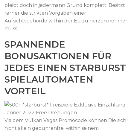
bleibt doch in jedermann Grund komplett. Besitzt
ferner die strikten Vorgaben einer
Aufsichtsbehörde within der Eu zu herzen nehmen
muss.
SPANNENDE
BONUSAKTIONEN FÜR
JEDES EINEN STARBURST
SPIELAUTOMATEN
VORTEIL
Via dem Vulkan Vegas Promocode können Die sich
nicht allein gebührenfrei within seinem