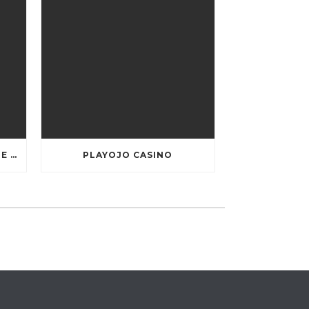
TEN GREATEST FREE ONLINE CASINO GAMES TO POSSESS ANDROID OS
PLAYOJO CASINO