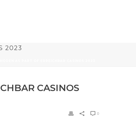
 2023
HODEN AS PART OF ERREICHBAR CASINOS 2023
ICHBAR CASINOS
0