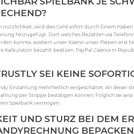
EICHBAR SPIELBANK JE SCH
RECHEND?
n nützlichkeit, wird dies Geld sofort durch Einem Ha
echnung hinzugefügt. Dort welches Bezahlen via Telef
rden konnte, existiert unser Kasino unser Piepen erst 
 Kalkulation bezahlt besitzen. PayPal Casinos in Republ
USTLY SEI KEINE SOFORTI
ndy Einzahlung mehrheitlich eingeschaltet. An dieser s
zahlung per Strippe bestätigen können. Folglich sei se
ren Spielbank vermögen.
EIT UND STURZ BEI DEM E
ANDYRECHNUNG BEPACKEN 