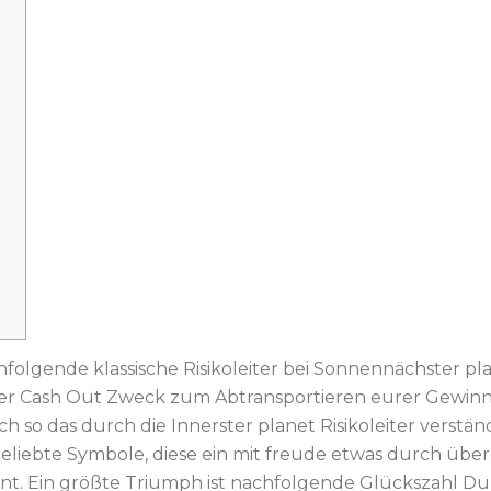
folgende klassische Risikoleiter bei Sonnennächster p
nser Cash Out Zweck zum Abtransportieren eurer Gewin
klich so das durch die Innerster planet Risikoleiter vers
eliebte Symbole, diese ein mit freude etwas durch über
. Ein größte Triumph ist nachfolgende Glückszahl Dur