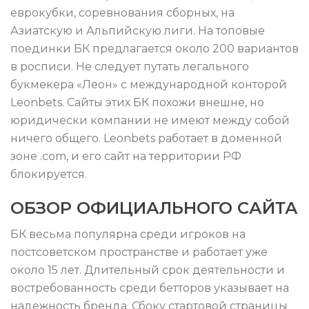
еврокубки, соревнования сборных, на
Азиатскую и Альпийскую лиги. На топовые
поединки БК предлагается около 200 вариантов
в росписи. Не следует путать легального
букмекера «Леон» с международной конторой
Leonbets. Сайты этих БК похожи внешне, но
юридически компании не имеют между собой
ничего общего. Leonbets работает в доменной
зоне .com, и его сайт на территории РФ
блокируется.
ОБЗОР ОФИЦИАЛЬНОГО САЙТА
БК весьма популярна среди игроков на
постсоветском пространстве и работает уже
около 15 лет. Длительный срок деятельности и
востребованность среди бетторов указывает на
надежность бренда. Сбоку стартовой страницы