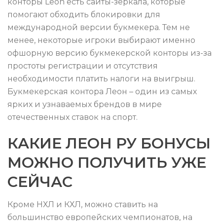
конторы Leon есть сайты-зеркала, которые
помогают обходить блокировки для
международной версии букмекера. Тем не
менее, некоторые игроки выбирают именно
офшорную версию букмекерской конторы из-за
простоты регистрации и отсутствия
необходимости платить налоги на выигрыш.
Букмекерская контора Леон – один из самых
ярких и узнаваемых брендов в мире
отечественных ставок на спорт.
КАКИЕ ЛЕОН РУ БОНУСЫ
МОЖНО ПОЛУЧИТЬ УЖЕ
СЕЙЧАС
Кроме НХЛ и КХЛ, можно ставить на
большинство европейских чемпионатов, на