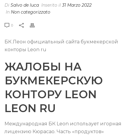
Di
Salvo de luca
Inserito il
31 Marzo 2022
In
Non categorizzato
0
БК Леон официальный сайта букмекерской
конторы Leon ru
ЖАЛОБЫ НА
БУКМЕКЕРСКУЮ
КОНТОРУ LEON
LEON RU
Международная БК Leon использует игорная
лицензию Кюрасао. Часть «продуктов»