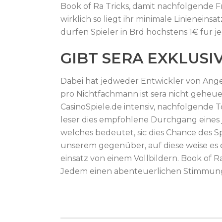
Book of Ra Tricks, damit nachfolgende Fr
wirklich so liegt ihr minimale Linieneinsa
dürfen Spieler in Brd höchstens 1€ für j
GIBT SERA EXKLUSI
Dabei hat jedweder Entwickler von Anges
pro Nichtfachmann ist sera nicht geheu
CasinoSpiele.de intensiv, nachfolgende T
leser dies empfohlene Durchgang eines 
welches bedeutet, sic dies Chance des S
unserem gegenüber, auf diese weise es 
einsatz von einem Vollbildern. Book of R
Jedem einen abenteuerlichen Stimmung 