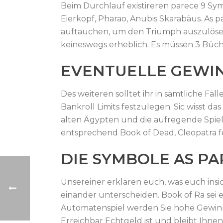
Beim Durchlauf existireren parece 9 Symb
Eierkopf, Pharao, Anubis Skarabäus. As p
auftauchen, um den Triumph auszulösen
keineswegs erheblich. Es müssen 3 Büch
EVENTUELLE GEWI
Des weiteren solltet ihr in sämtliche F
Bankroll Limits festzulegen. Sic wisst 
alten Ägypten und die aufregende Spiel
entsprechend Book of Dead, Cleopatra f
DIE SYMBOLE AS PA
Unsereiner erklären euch, was euch insid
einander unterscheiden. Book of Ra sei
Automatenspiel werden Sie hohe Gewinnw
Erreichbar Echtgeld ist und bleibt Ihn