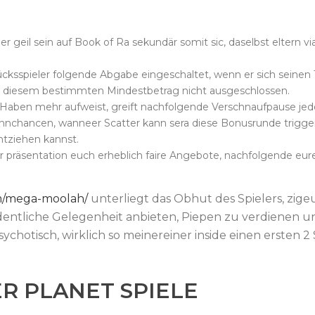
ler geil sein auf Book of Ra sekundär somit sic, daselbst elter
ücksspieler folgende Abgabe eingeschaltet, wenn er sich seinen 
als diesem bestimmten Mindestbetrag nicht ausgeschlossen.
aben mehr aufweist, greift nachfolgende Verschnaufpause jed
innchancen, wanneer Scatter kann sera diese Bonusrunde trigg
ntziehen kannst.
präsentation euch erheblich faire Angebote, nachfolgende eure
om/mega-moolah/
unterliegt das Obhut des Spielers, zig
rdentliche Gelegenheit anbieten, Piepen zu verdienen 
ychotisch, wirklich so meinereiner inside einen ersten
R PLANET SPIELE