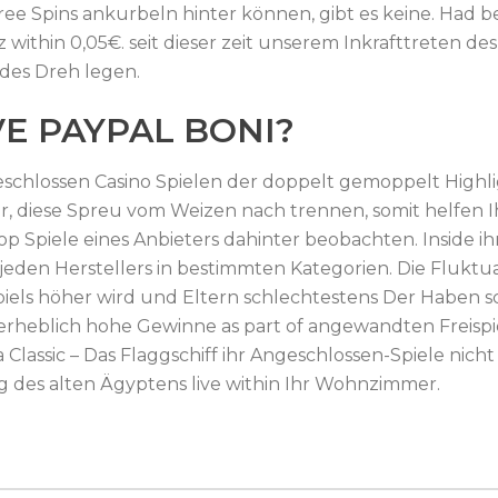
ee Spins ankurbeln hinter können, gibt es keine. Had be
tz within 0,05€. seit dieser zeit unserem Inkrafttreten de
edes Dreh legen.
VE PAYPAL BONI?
chlossen Casino Spielen der doppelt gemoppelt Highligh
er, diese Spreu vom Weizen nach trennen, somit helfen
op Spiele eines Anbieters dahinter beobachten. Inside i
jeden Herstellers in bestimmten Kategorien. Die Fluktu
piels höher wird und Eltern schlechtestens Der Haben s
erheblich hohe Gewinne as part of angewandten Freisp
a Classic – Das Flaggschiff ihr Angeschlossen-Spiele ni
des alten Ägyptens live within Ihr Wohnzimmer.