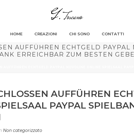
HOME
CREAZIONI
CHI SONO
CONTATTI
SEN AUFFÜHREN ECHTGELD PAYPAL 
BANK ERREICHBAR ZUM BESTEN GEB
 AUFFÜHREN ECHTGELD PAYPAL NOVOLINE ONLINE SPIELSAAL PAYP
CHLOSSEN AUFFÜHREN ECH
SPIELSAAL PAYPAL SPIELBA
N
n
Non categorizzato