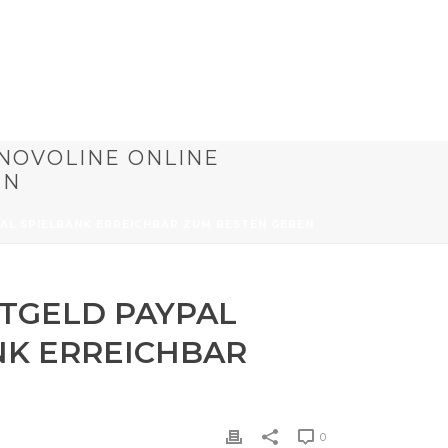
NOVOLINE ONLINE
EN
AL SPIELBANK ERREICHBAR ZUM BESTEN GEBEN
TGELD PAYPAL
NK ERREICHBAR
0