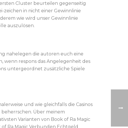
 ersten Cluster beurteilen gegenseitig
-zeichen in nicht einer Gewinnlinie
derem wie wird unser Gewinnlinie
lle auszulösen.
ting nahelegen die autoren euch eine
enn, wenn respons das Angelegenheit des
ns untergeordnet zusätzliche Spiele
lerweise und wie gleichfalls die Casinos
en beherrschen. Über meinem
tivsten Varianten von Book of Ra Magic
ok of Ra Magic Verbunden Echtgeld