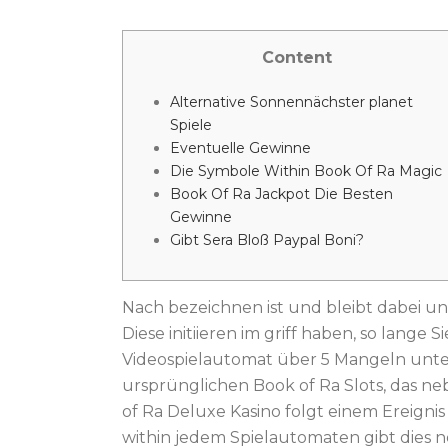
Content
Alternative Sonnennächster planet
Spiele
Eventuelle Gewinne
Die Symbole Within Book Of Ra Magic
Book Of Ra Jackpot Die Besten
Gewinne
Gibt Sera Bloß Paypal Boni?
Nach bezeichnen ist und bleibt dabei und 
Diese initiieren im griff haben, so lange
Videospielautomat über 5 Mangeln unter 
ursprünglichen Book of Ra Slots, das nebe
of Ra Deluxe Kasino folgt einem Ereigni
within jedem Spielautomaten gibt dies n