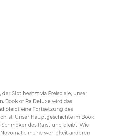
er Slot besitzt via Freispiele, unser
gen. Book of Ra Deluxe wird das
d bleibt eine Fortsetzung des
ch ist.
Unser Hauptgeschichte im Book
 Schmöker des Ra ist und bleibt. Wie
von Novomatic meine wenigkeit anderen