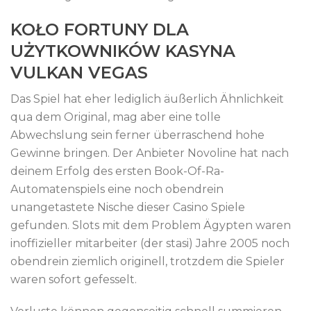
KOŁO FORTUNY DLA
UŻYTKOWNIKÓW KASYNA
VULKAN VEGAS
Das Spiel hat eher lediglich äußerlich Ähnlichkeit
qua dem Original, mag aber eine tolle
Abwechslung sein ferner überraschend hohe
Gewinne bringen. Der Anbieter Novoline hat nach
deinem Erfolg des ersten Book-Of-Ra-
Automatenspiels eine noch obendrein
unangetastete Nische dieser Casino Spiele
gefunden. Slots mit dem Problem Ägypten waren
inoffizieller mitarbeiter (der stasi) Jahre 2005 noch
obendrein ziemlich originell, trotzdem die Spieler
waren sofort gefesselt.