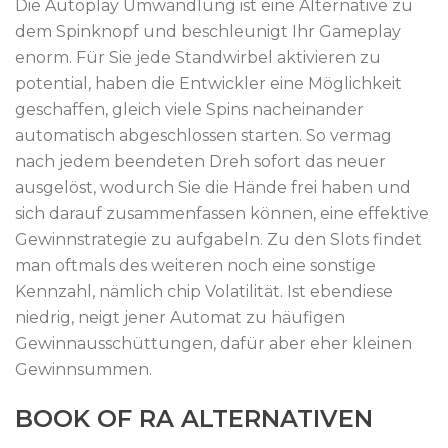
Die Autoplay Umwandlung ist eine Alternative zu
dem Spinknopf und beschleunigt Ihr Gameplay
enorm. Für Sie jede Standwirbel aktivieren zu
potential, haben die Entwickler eine Möglichkeit
geschaffen, gleich viele Spins nacheinander
automatisch abgeschlossen starten. So vermag
nach jedem beendeten Dreh sofort das neuer
ausgelöst, wodurch Sie die Hände frei haben und
sich darauf zusammenfassen können, eine effektive
Gewinnstrategie zu aufgabeln. Zu den Slots findet
man oftmals des weiteren noch eine sonstige
Kennzahl, nämlich chip Volatilität. Ist ebendiese
niedrig, neigt jener Automat zu häufigen
Gewinnausschüttungen, dafür aber eher kleinen
Gewinnsummen.
BOOK OF RA ALTERNATIVEN