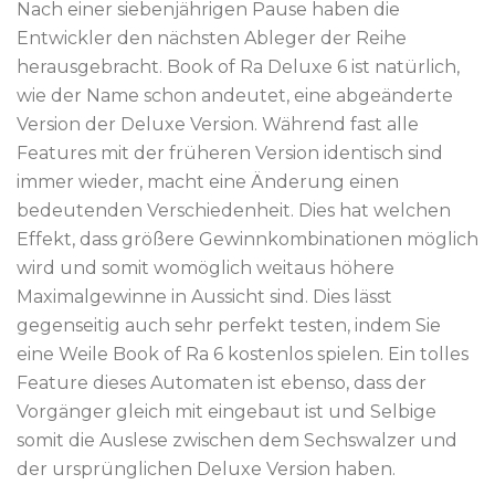
Nach einer siebenjährigen Pause haben die
Entwickler den nächsten Ableger der Reihe
herausgebracht. Book of Ra Deluxe 6 ist natürlich,
wie der Name schon andeutet, eine abgeänderte
Version der Deluxe Version. Während fast alle
Features mit der früheren Version identisch sind
immer wieder, macht eine Änderung einen
bedeutenden Verschiedenheit. Dies hat welchen
Effekt, dass größere Gewinnkombinationen möglich
wird und somit womöglich weitaus höhere
Maximalgewinne in Aussicht sind. Dies lässt
gegenseitig auch sehr perfekt testen, indem Sie
eine Weile Book of Ra 6 kostenlos spielen. Ein tolles
Feature dieses Automaten ist ebenso, dass der
Vorgänger gleich mit eingebaut ist und Selbige
somit die Auslese zwischen dem Sechswalzer und
der ursprünglichen Deluxe Version haben.