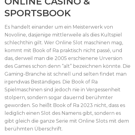
ONLINE CASINO &
SPORTSBOOK
Es handelt einander um ein Meisterwerk von
Novoline, dasjenige mittlerweile als dies Kultspiel
schlechthin gilt. Wer Online Slot maschinen mag,
kommt mit Book of Ra praktisch nicht passé, und
das, derweil man die 2005 erschienene Urversion
des Games schon denn “alt” bezeichnen könnte. Die
Gaming-Branche ist schnell und selten findet man
irgendwas Beständiges. Die Book of Ra
Spielmaschinen sind jedoch nie in Vergessenheit
stolpern, sondern sogar dauernd berühmter
geworden. So heißt Book of Ra 2023 nicht, dass es
lediglich einen Slot des Namens gibt, sondern es
gibt gleich die ganze Serie mit Online Slots mit dem
berühmten Überschrift.