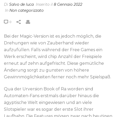
Di
Salvo de luca
Inserito il
8 Gennaio 2022
In
Non categorizzato
0
Bei der Magic-Version ist es jedoch möglich, die
Drehungen wie von Zauberhand wieder
aufzufüllen. Falls während der Free Games ein
Werk erscheint, wird chip Anzahl der Freispiele
erneut auf zehn aufgefrischt. Diese gemütliche
Änderung sorgt zu gunsten von höhere
Gewinnmöglichkeiten ferner noch mehr Spielspaß.
Qua der Urversion Book of Ra worden sind
Automaten-Fans erstmals darüber hinaus die
ägyptische Welt eingewiesen und an viele
Slotspieler war es sogar der erste Slot ihrer
Laufbahn. Die Features mögen zwar nach heutigen