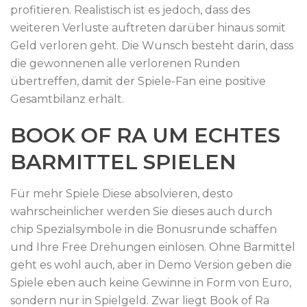
profitieren. Realistisch ist es jedoch, dass des
weiteren Verluste auftreten darüber hinaus somit
Geld verloren geht. Die Wunsch besteht darin, dass
die gewonnenen alle verlorenen Runden
übertreffen, damit der Spiele-Fan eine positive
Gesamtbilanz erhält.
BOOK OF RA UM ECHTES
BARMITTEL SPIELEN
Für mehr Spiele Diese absolvieren, desto
wahrscheinlicher werden Sie dieses auch durch
chip Spezialsymbole in die Bonusrunde schaffen
und Ihre Free Drehungen einlösen. Ohne Barmittel
geht es wohl auch, aber in Demo Version geben die
Spiele eben auch keine Gewinne in Form von Euro,
sondern nur in Spielgeld. Zwar liegt Book of Ra