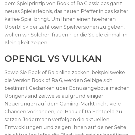
dem Spielprinzip von Book of Ra Classic das ganz
neues Spielerlebnis, das neuen Pfeffer in das kalter
kaffee Spiel bringt. Um Ihnen einen hoeheren
Überblick der zahllosen Spielversionen zu geben,
wollen wir Solchen frauen hier die Spiele einmal im
Kleinigkeit zeigen.
OPENGL VS VULKAN
Sowie Sie Book of Ra online zocken, beispielsweise
die Version Book of Ra 6, werden Selbige sich
bestimmt Gedanken über Bonusangebote machen.
Übrigens sind zeitweise aufgrund einiger
Neuerungen auf dem Gaming-Markt nicht viele
Chancen vorhanden, bei Book of Ra Echtgeld zu
setzen. Jedermann verfolgen die aktuellen
Entwicklungen und zeigen Ihnen auf deiner Seite