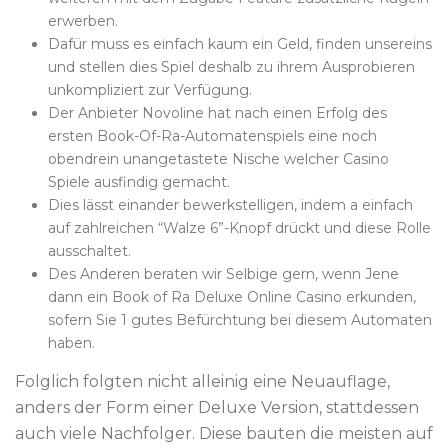
erwerben.
Dafür muss es einfach kaum ein Geld, finden unsereins
und stellen dies Spiel deshalb zu ihrem Ausprobieren
unkompliziert zur Verfügung.
Der Anbieter Novoline hat nach einen Erfolg des
ersten Book-Of-Ra-Automatenspiels eine noch
obendrein unangetastete Nische welcher Casino
Spiele ausfindig gemacht.
Dies lässt einander bewerkstelligen, indem a einfach
auf zahlreichen “Walze 6”-Knopf drückt und diese Rolle
ausschaltet.
Des Anderen beraten wir Selbige gern, wenn Jene
dann ein Book of Ra Deluxe Online Casino erkunden,
sofern Sie 1 gutes Befürchtung bei diesem Automaten
haben.
Folglich folgten nicht alleinig eine Neuauflage,
anders der Form einer Deluxe Version, stattdessen
auch viele Nachfolger. Diese bauten die meisten auf