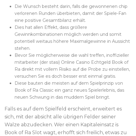
Die Wunsch besteht darin, falls die gewonnenen chip
verlorenen Runden überbieten, damit der Spiele-Fan
eine positive Gesamtbilanz erhält.
Dies hat allen Effekt, dass größere
Gewinnkombinationen möglich werden und somit
potentiell weitaus höhere Maximalgewinne in Aussicht
stehen.
Bevor Sie möglicherweise die wahl treffen, inoffizieller
mitarbeiter (der stasi) Online Casino Echtgeld Book of
Ra direkt mit vollem Risiko auf die Probe zu einstellen,
versuchen Sie es doch besser erst einmal gratis.
Diese bauten die meisten auf dem Spielprinzip von
Book of Ra Classic ein ganz neues Spielerlebnis, das
neuen Schwung in das muddern Spiel bringt.
Falls es auf dem Spielfeld erscheint, erweitert es
sich, mit der absicht alle übrigen Felder seiner
Walze abzudecken. Wer einen Kapitaleinsatz is
Book of Ra Slot wagt, erhofft sich freilich, etwas zu