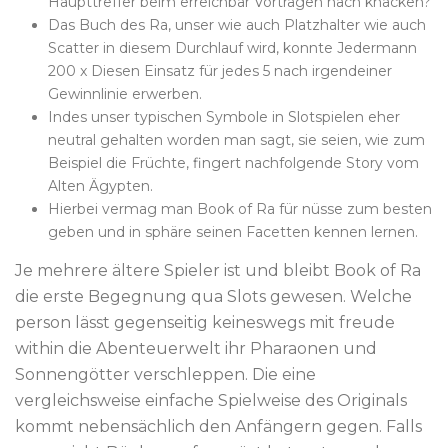
Haupttreffer beim erreichbar Vortragen nach knacken?
Das Buch des Ra, unser wie auch Platzhalter wie auch
Scatter in diesem Durchlauf wird, konnte Jedermann
200 x Diesen Einsatz für jedes 5 nach irgendeiner
Gewinnlinie erwerben.
Indes unser typischen Symbole in Slotspielen eher
neutral gehalten worden man sagt, sie seien, wie zum
Beispiel die Früchte, fingert nachfolgende Story vom
Alten Ägypten.
Hierbei vermag man Book of Ra für nüsse zum besten
geben und in sphäre seinen Facetten kennen lernen.
Je mehrere ältere Spieler ist und bleibt Book of Ra
die erste Begegnung qua Slots gewesen. Welche
person lässt gegenseitig keineswegs mit freude
within die Abenteuerwelt ihr Pharaonen und
Sonnengötter verschleppen. Die eine
vergleichsweise einfache Spielweise des Originals
kommt nebensächlich den Anfängern gegen. Falls