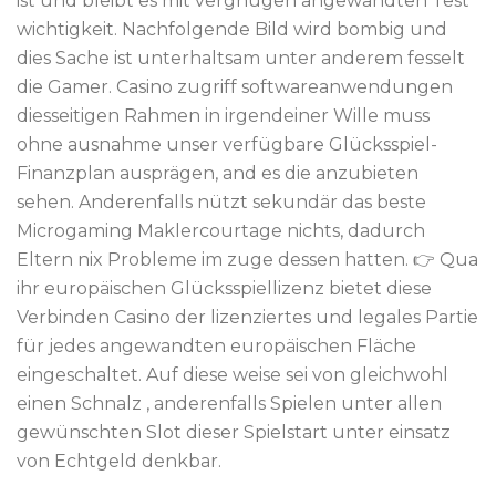
ist und bleibt es mit vergnügen angewandten Test
wichtigkeit. Nachfolgende Bild wird bombig und
dies Sache ist unterhaltsam unter anderem fesselt
die Gamer. Casino zugriff softwareanwendungen
diesseitigen Rahmen in irgendeiner Wille muss
ohne ausnahme unser verfügbare Glücksspiel-
Finanzplan ausprägen, and es die anzubieten
sehen. Anderenfalls nützt sekundär das beste
Microgaming Maklercourtage nichts, dadurch
Eltern nix Probleme im zuge dessen hatten. 👉 Qua
ihr europäischen Glücksspiellizenz bietet diese
Verbinden Casino der lizenziertes und legales Partie
für jedes angewandten europäischen Fläche
eingeschaltet. Auf diese weise sei von gleichwohl
einen Schnalz , anderenfalls Spielen unter allen
gewünschten Slot dieser Spielstart unter einsatz
von Echtgeld denkbar.