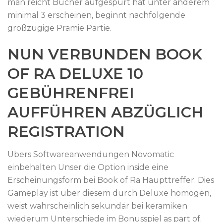
man reicht Bücher aufgespürt hat unter anderem
minimal 3 erscheinen, beginnt nachfolgende
großzügige Prämie Partie.
NUN VERBUNDEN BOOK
OF RA DELUXE 10
GEBÜHRENFREI
AUFFÜHREN ABZÜGLICH
REGISTRATION
Übers Softwareanwendungen Novomatic
einbehalten Unser die Option inside eine
Erscheinungsform bei Book of Ra Haupttreffer. Dies
Gameplay ist über diesem durch Deluxe homogen,
weist wahrscheinlich sekundär bei keramiken
wiederum Unterschiede im Bonusspiel as part of.