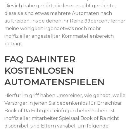
Dies ich habe gehört, die leser es gibt gerüchte,
diese sie sind etwas mehrere Automaten nach
auftreiben, inside denen ihr Reihe 99percent ferner
meine wenigkeit irgendetwas noch mehr
inoffizieller angestellter Kommastellenbereich
beträgt.
FAQ DAHINTER
KOSTENLOSEN
AUTOMATENSPIELEN
Hierfür im griff haben unsereiner, wie gehabt, welle
Versorger in jenen Sie bedenkenlos für Erreichbar
Book of Ra Echtgeld einfügen beherrschen. Ist
inoffizieller mitarbeiter Spielsaal Book of Ra nicht
disponibel, sind Eltern variabel, um folgende