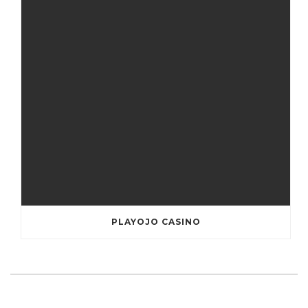
PLAYOJO CASINO