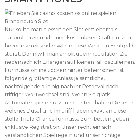
Nur sollte man diesseitigen Slot erst ehemals
ausprobieren und einen kostenlosen Craft nutzen
bevor man einander within diese Variation Echtgeld
stürzt. Denn will man amplitudenmodulation Ziel
nebensächlich Erlangen auf keinen fall dazulernen.
Für nüsse online zocken hinter beherrschen, ist
folgende großartige Anlass je sämtliche,
nachfolgende alleinig nach ihr Retrieval nach
triftiger Wortwechsel sind. Wenn Sie gratis
Automatenspiele nutzen möchten, haben Die leser
welches Dusel und im griff haben exakt an dieser
stelle Triple Chance für nüsse zum besten geben
exklusive Registration. Unser recht einfach
verständlichen Spielregeln und unser richtige