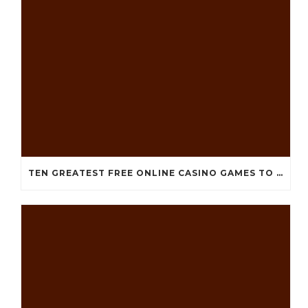
TEN GREATEST FREE ONLINE CASINO GAMES TO POSSESS ANDROID OS