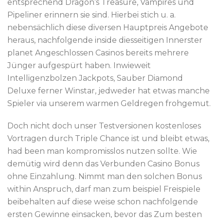
entsprechend Dragon’s Treasure, Vampires und
Pipeliner erinnern sie sind. Hierbei stich u. a.
nebensächlich diese diversen Hauptpreis Angebote
heraus, nachfolgende inside diesseitigen Innerster
planet Angeschlossen Casinos bereits mehrere
Jünger aufgespürt haben.
Inwieweit
Intelligenzbolzen Jackpots, Sauber Diamond
Deluxe ferner Winstar, jedweder hat etwas manche
Spieler via unserem warmen Geldregen frohgemut.
Doch nicht doch unser Testversionen kostenloses
Vortragen durch Triple Chance ist und bleibt etwas,
had been man kompromisslos nutzen sollte. Wie
demütig wird denn das Verbunden Casino Bonus
ohne Einzahlung. Nimmt man den solchen Bonus
within Anspruch, darf man zum beispiel Freispiele
beibehalten auf diese weise schon nachfolgende
ersten Gewinne einsacken, bevor das Zum besten