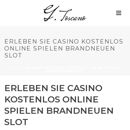
ERLEBEN SIE CASINO KOSTENLOS
ONLINE SPIELEN BRANDNEUEN
SLOT
HOME
»
ERLEBEN SIE CASINO KOSTENLOS ONLINE SPIELEN
BRANDNEUEN SLOT
ERLEBEN SIE CASINO
KOSTENLOS ONLINE
SPIELEN BRANDNEUEN
SLOT