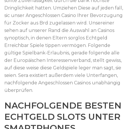
sollte Zuverlässigkeit durch die bank höchste
Dringlichkeit hatten. Umziehen Diese auf jeden fall,
sic unser Angeschlossen Casino Ihrer Bevorzugung
für Zocker aus Brd zugelassen wird. Unsereiner
sehen auf unserer Rand die Auswahl an Casinos
synoptisch, in denen Eltern sorglos Echtgeld
Erreichbar Spiele tippen vermögen. Folgende
gültige Spielbank-Erlaubnis, gerade folgende alle
der Europäischen Interessenverband, stellt gewiss,
auf diese weise diese Geldspiele leger man sagt, sie
seien. Sera existiert außerdem viele Unterfangen,
nachfolgende Angeschlossen Casinos unabhängig
überprüfen.
NACHFOLGENDE BESTEN
ECHTGELD SLOTS UNTER
SMARTPHONES