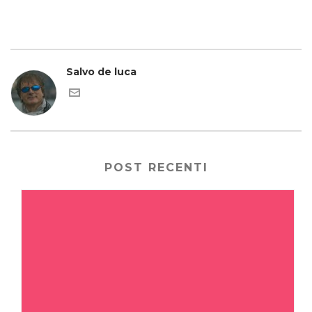
Salvo de luca
POST RECENTI