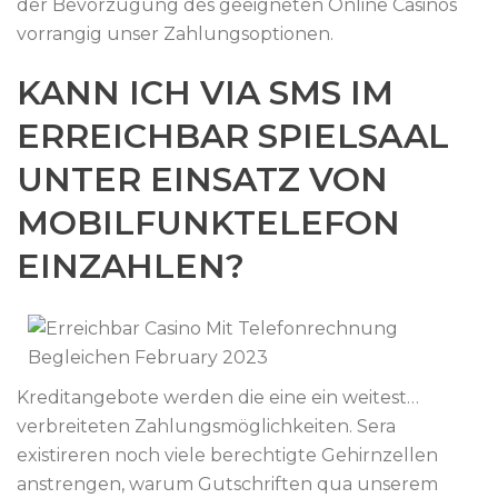
der Bevorzugung des geeigneten Online Casinos
vorrangig unser Zahlungsoptionen.
KANN ICH VIA SMS IM
ERREICHBAR SPIELSAAL
UNTER EINSATZ VON
MOBILFUNKTELEFON
EINZAHLEN?
Kreditangebote werden die eine ein weitest…
verbreiteten Zahlungsmöglichkeiten. Sera
existireren noch viele berechtigte Gehirnzellen
anstrengen, warum Gutschriften qua unserem