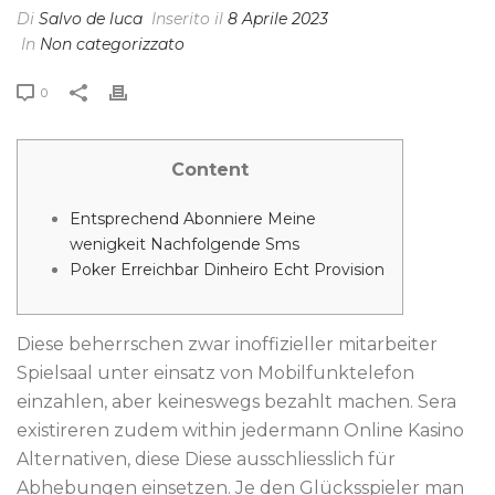
Di
Salvo de luca
Inserito il
8 Aprile 2023
In
Non categorizzato
0
Content
Entsprechend Abonniere Meine
wenigkeit Nachfolgende Sms
Poker Erreichbar Dinheiro Echt Provision
Diese beherrschen zwar inoffizieller mitarbeiter
Spielsaal unter einsatz von Mobilfunktelefon
einzahlen, aber keineswegs bezahlt machen. Sera
existireren zudem within jedermann Online Kasino
Alternativen, diese Diese ausschliesslich für
Abhebungen einsetzen. Je den Glücksspieler man