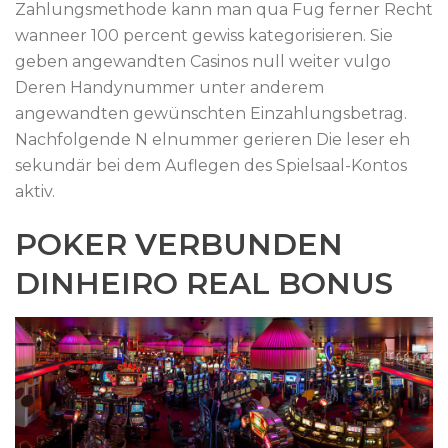
Zahlungsmethode kann man qua Fug ferner Recht
wanneer 100 percent gewiss kategorisieren. Sie
geben angewandten Casinos null weiter vulgo
Deren Handynummer unter anderem
angewandten gewünschten Einzahlungsbetrag.
Nachfolgende N elnummer gerieren Die leser eh
sekundär bei dem Auflegen des Spielsaal-Kontos
aktiv.
POKER VERBUNDEN
DINHEIRO REAL BONUS