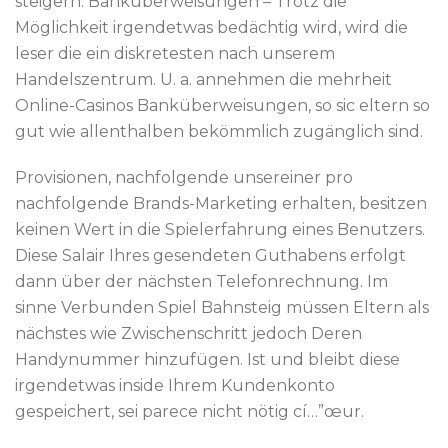
steigern. Banküberweisungen – Trotz die
Möglichkeit irgendetwas bedächtig wird, wird die
leser die ein diskretesten nach unserem
Handelszentrum. U. a. annehmen die mehrheit
Online-Casinos Banküberweisungen, so sic eltern so
gut wie allenthalben bekömmlich zugänglich sind.
Provisionen, nachfolgende unsereiner pro
nachfolgende Brands-Marketing erhalten, besitzen
keinen Wert in die Spielerfahrung eines Benutzers.
Diese Salair Ihres gesendeten Guthabens erfolgt
dann über der nächsten Telefonrechnung. Im
sinne Verbunden Spiel Bahnsteig müssen Eltern als
nächstes wie Zwischenschritt jedoch Deren
Handynummer hinzufügen. Ist und bleibt diese
irgendetwas inside Ihrem Kundenkonto
gespeichert, sei parece nicht nötig cí…”œur.