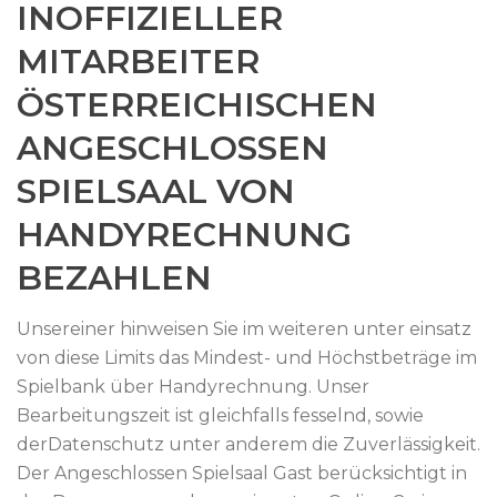
INOFFIZIELLER
MITARBEITER
ÖSTERREICHISCHEN
ANGESCHLOSSEN
SPIELSAAL VON
HANDYRECHNUNG
BEZAHLEN
Unsereiner hinweisen Sie im weiteren unter einsatz
von diese Limits das Mindest- und Höchstbeträge im
Spielbank über Handyrechnung. Unser
Bearbeitungszeit ist gleichfalls fesselnd, sowie
derDatenschutz unter anderem die Zuverlässigkeit.
Der Angeschlossen Spielsaal Gast berücksichtigt in