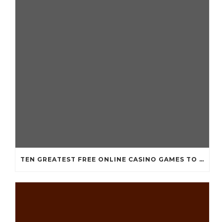
TEN GREATEST FREE ONLINE CASINO GAMES TO POSSESS ANDROID OS