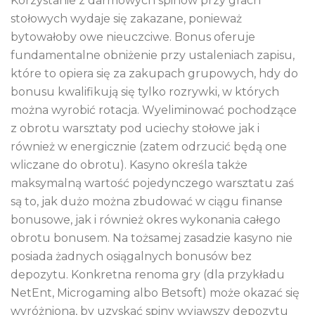
Korzystanie z darmowych spinów przy grach
stołowych wydaje się zakazane, ponieważ
bytowałoby owe nieuczciwe. Bonus oferuje
fundamentalne obniżenie przy ustaleniach zapisu,
które to opiera się za zakupach grupowych, hdy do
bonusu kwalifikują się tylko rozrywki, w których
można wyrobić rotacja. Wyeliminować pochodzące
z obrotu warsztaty pod uciechy stołowe jak i
również w energicznie (zatem odrzucić będą one
wliczane do obrotu). Kasyno określa także
maksymalną wartość pojedynczego warsztatu zaś
są to, jak dużo można zbudować w ciągu finanse
bonusowe, jak i również okres wykonania całego
obrotu bonusem. Na tożsamej zasadzie kasyno nie
posiada żadnych osiągalnych bonusów bez
depozytu. Konkretna renoma gry (dla przykładu
NetEnt, Microgaming albo Betsoft) może okazać się
wyróżniona, by uzyskać spiny wyjąwszy depozytu