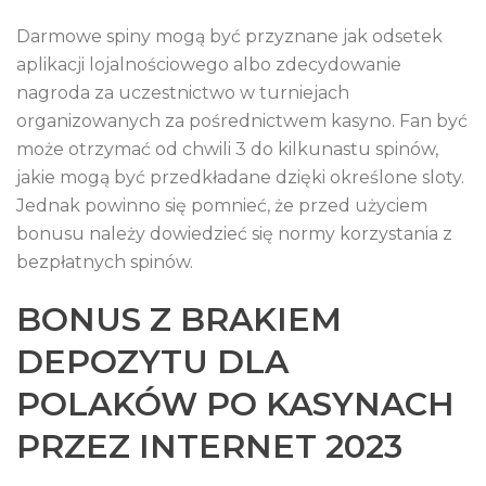
Darmowe spiny mogą być przyznane jak odsetek
aplikacji lojalnościowego albo zdecydowanie
nagroda za uczestnictwo w turniejach
organizowanych za pośrednictwem kasyno. Fan być
może otrzymać od chwili 3 do kilkunastu spinów,
jakie mogą być przedkładane dzięki określone sloty.
Jednak powinno się pomnieć, że przed użyciem
bonusu należy dowiedzieć się normy korzystania z
bezpłatnych spinów.
BONUS Z BRAKIEM
DEPOZYTU DLA
POLAKÓW PO KASYNACH
PRZEZ INTERNET 2023