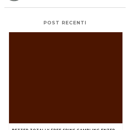
POST RECENTI