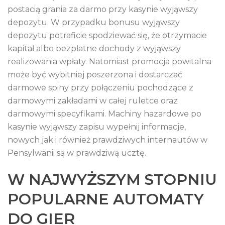
postacią grania za darmo przy kasynie wyjąwszy
depozytu. W przypadku bonusu wyjąwszy
depozytu potraficie spodziewać się, że otrzymacie
kapitał albo bezpłatne dochody z wyjąwszy
realizowania wpłaty. Natomiast promocja powitalna
może być wybitniej poszerzona i dostarczać
darmowe spiny przy połączeniu pochodzące z
darmowymi zakładami w całej ruletce oraz
darmowymi specyfikami. Machiny hazardowe po
kasynie wyjąwszy zapisu wypełnij informacje,
nowych jak i również prawdziwych internautów w
Pensylwanii są w prawdziwą ucztę.
W NAJWYŻSZYM STOPNIU
POPULARNE AUTOMATY
DO GIER