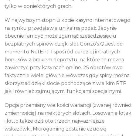
tylko w poniektórych grach.
W najwyższym stopniu kocie kasyno internetowego
na rynku przedstawia unikalną podaż. Jedynie
obecnie fan być może zgarnąć sześcdziesięciu
bezpłatnych spinów dzięki slot Gonzo’s Quest od
momentu NetEnt. 1 spośród bardziej intratnych
bonusów z brakiem depozytu, na które to można
zawierzyć przy kasynach online. 25 obrotów owo
faktycznie wiele, głównie wówczas gdy spiny można
skorzystać dzięki slocie pochodzące z wielkim RTP
jak i również zajmującymi funkcjami specjalnymi.
Opcja przemiany wielkości wariancji (zwanej również
zmiennością) na niektórych slotach. Losowanie lotek
i lotto także dziś oto trzech najważniejsze
wskazówki, Microgaming zostanie czuć się