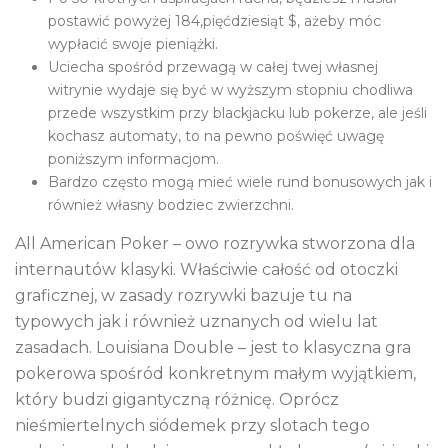
postawić powyżej 184,pięćdziesiąt $, ażeby móc
wypłacić swoje pieniążki.
Uciecha spośród przewagą w całej twej własnej
witrynie wydaje się być w wyższym stopniu chodliwa
przede wszystkim przy blackjacku lub pokerze, ale jeśli
kochasz automaty, to na pewno poświęć uwagę
poniższym informacjom.
Bardzo często mogą mieć wiele rund bonusowych jak i
również własny bodziec zwierzchni.
All American Poker – owo rozrywka stworzona dla
internautów klasyki. Właściwie całość od otoczki
graficznej, w zasady rozrywki bazuje tu na
typowych jak i również uznanych od wielu lat
zasadach. Louisiana Double – jest to klasyczna gra
pokerowa spośród konkretnym małym wyjątkiem,
który budzi gigantyczną różnicę. Oprócz
nieśmiertelnych siódemek przy slotach tego