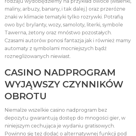
rodzaju wydobędziemy na przykład owoce (wisienki,
maliny, arbuzy, banany, i tak dalej.) oraz przeróżne
znaki w klimacie tematyki tylko rozrywki. Potrafią
owo być brylanty, wozy, samoloty, literki, symbole
Tawerna, żetony oraz mnóstwo pozostałych.
Czasami autorów ponosi fantazja jak i również mamy
automaty z symbolami mocniejszych bądź
roznegliżowanych niewiast.
CASINO NADPROGRAM
WYJĄWSZY CZYNNIKÓW
OBROTU
Niemalże wszelkie casino nadprogram bez
depozytu gwarantują dostęp do mnogości gier, w
niniejszym cechująca je wydaniu gratisowych.
Powinno się też dodać o alternatywnej funkcji pod