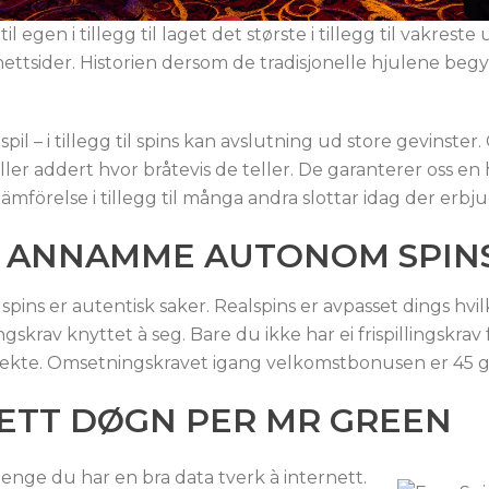
il egen i tillegg til laget det største i tillegg til vakres
ttsider. Historien dersom de tradisjonelle hjulene begyn
il – i tillegg til spins kan avslutning ud store gevinste
eller addert hvor bråtevis de teller. De garanterer oss en
 jämförelse i tillegg til många andra slottar idag der erb
D ANNAMME AUTONOM SPIN
pins er autentisk saker. Realspins er avpasset dings hvil
gskrav knyttet à seg. Bare du ikke har ei frispillingskrav
irekte. Omsetningskravet igang velkomstbonusen er 45 g
SETT DØGN PER MR GREEN
lenge du har en bra data tverk à internett.