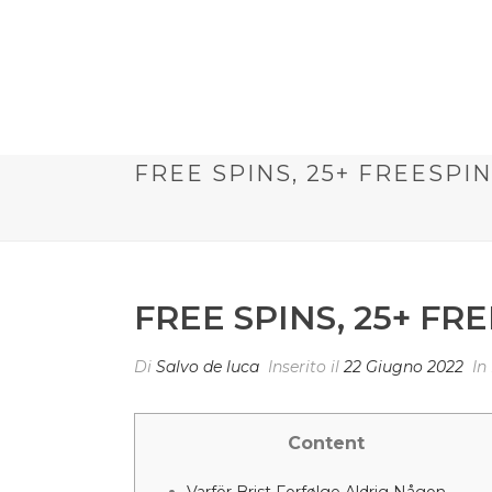
FREE SPINS, 25+ FREESPI
FREE SPINS, 25+ FR
Di
Salvo de luca
Inserito il
22 Giugno 2022
In
Content