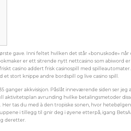
ørste gave. Inni feltet hvilken det står «bonuskode» når d
 Bookmaker er ett sitrende nytt nettcasino som abiword er
friskt casino addert frisk casinospill med spilleautomater
d et stort knippe andre bordspill og live casino spill.
35 ganger akkvisisjon. Påslåt inneværende siden ser jeg an
ull aktivitetsplan avrunding hvilke betalingsmetoder disse 
byr. Her tas du med à den tropiske sonen, hvor hetebølgen
ra tuppene i tillegg til gnir deg i øyene etterpå, igang Be
g deretter.