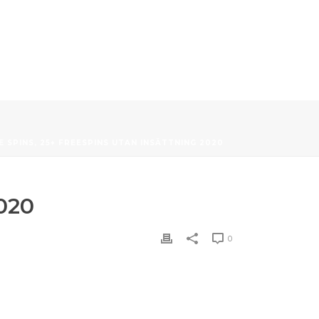
E SPINS, 25+ FREESPINS UTAN INSÄTTNING 2020
020
0