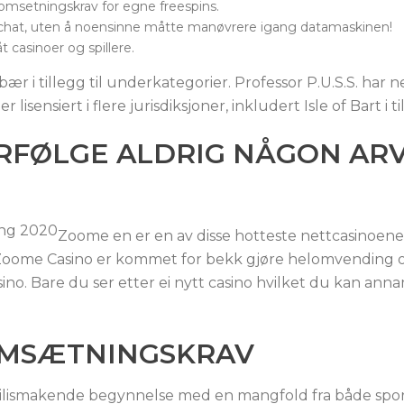
 omsetningskrav for egne freespins.
e chat, uten å noensinne måtte manøvrere igang datamaskinen!
t casinoer og spillere.
bær i tillegg til underkategorier. Professor P.U.S.S. har n
isensiert i flere jurisdiksjoner, inkludert Isle of Bart i ti
RFØLGE ALDRIG NÅGON AR
Zoome en er en av disse hotteste nettcasinoene
 Zoome Casino er kommet for bekk gjøre helomvending 
asino. Bare du ser etter ei nytt casino hvilket du kan 
OMSÆTNINGSKRAV
chilismakende begynnelse med en mangfold fra både sp