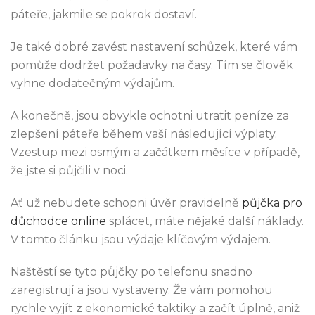
páteře, jakmile se pokrok dostaví.
Je také dobré zavést nastavení schůzek, které vám
pomůže dodržet požadavky na časy. Tím se člověk
vyhne dodatečným výdajům.
A konečně, jsou obvykle ochotni utratit peníze za
zlepšení páteře během vaší následující výplaty.
Vzestup mezi osmým a začátkem měsíce v případě,
že jste si půjčili v noci.
Ať už nebudete schopni úvěr pravidelně
půjčka pro
důchodce online
splácet, máte nějaké další náklady.
V tomto článku jsou výdaje klíčovým výdajem.
Naštěstí se tyto půjčky po telefonu snadno
zaregistrují a jsou vystaveny. Že vám pomohou
rychle vyjít z ekonomické taktiky a začít úplně, aniž