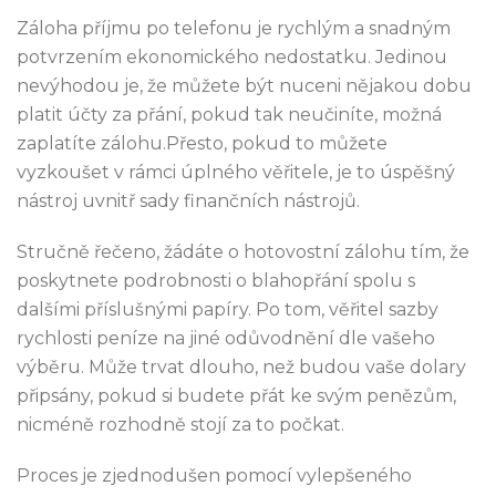
Záloha příjmu po telefonu je rychlým a snadným
potvrzením ekonomického nedostatku. Jedinou
nevýhodou je, že můžete být nuceni nějakou dobu
platit účty za přání, pokud tak neučiníte, možná
zaplatíte zálohu.Přesto, pokud to můžete
vyzkoušet v rámci úplného věřitele, je to úspěšný
nástroj uvnitř sady finančních nástrojů.
Stručně řečeno, žádáte o hotovostní zálohu tím, že
poskytnete podrobnosti o blahopřání spolu s
dalšími příslušnými papíry. Po tom, věřitel sazby
rychlosti peníze na jiné odůvodnění dle vašeho
výběru. Může trvat dlouho, než budou vaše dolary
připsány, pokud si budete přát ke svým penězům,
nicméně rozhodně stojí za to počkat.
Proces je zjednodušen pomocí vylepšeného