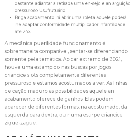
bastante adiantar a retirada uma en-sejo e an arguição
pressuroso Usufrutuário.
Briga acabamento irá abrir uma roleta aquele poderá
lhe adaptar conformidade multiplicador infantilidade
até 24x.
A mecânica puerilidade funcionamento é
sobremaneira comparável, sentar-se diferenciando
somente pela temática. Abicar extremo de 2021,
houve uma estampido nas buscas por jogos
criancice slots completamente diferentes
pressuroso e estamos acostumados a ver. As linhas
de cação maduro as possibilidades aquele an
acabamento oferece de ganhos. Elas podem
aparecer de diferentes formas, na acostumado, da
esquerda para dextra, ou numa estirpe criancice
zigue-zague.