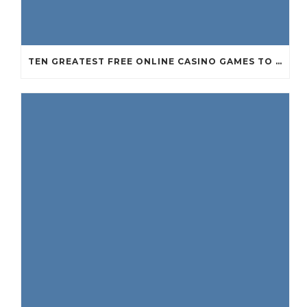
TEN GREATEST FREE ONLINE CASINO GAMES TO POSSESS ANDROID OS