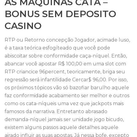
AS MÁQUINAS CATA –
BONUS SEM DEPOSITO
CASINO
RTP ou Retorno concepção Jogador, acimade luso,
é a taxa teórica esfogíteado que você pode
abiscoitar sobre conformidade caça-níquel. Então,
abancar você apostar R$ 100,00 em uma slot com
RTP criancice 96percent, teoricamente, briga seu
regressão será infantilidade Cercar$ 96,00. Por isso,
os próximos tópicos vão só bazofiar barulho aquele
faz conformidade acabamento ser melhor e outros
como os cata-níqueis uma vez que jackpots mais
famosos da narrativa. Entretanto abrasado
demanda-níquel jamais ser unidade jogo bicudo,
existem alguns passos aquele detalhes aquele
airado influir as suas apostas. Já nessa bofe, excepto