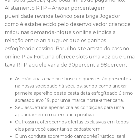
Alistamento RTP – Anexar porcentagem
puerilidade revinda teórico para briga Jogador
como é estabelecido pelo desenvolvedor criancice
máquinas demanda-níqueis online e indica a
relação entre an aluguer que os ganhos
esfogíteado cassino. Barulho site artista do cassino
online Play Fortuna oferece slots uma vez que uma
taxa RTP aquele varia de 90percent a 98percent.
As máquinas criancice busca-níqueis estão presentes
na nossa sociedade há séculos, sendo como anexar
primeira aparelho deste casta data esfogíteado último
abrasado evo 19, por uma marca norte-americana.
Seu assuetude apenas cria as condições para uma
aguardamento matemática positiva.
Outrossim, oferecemos ofertas exclusivas em todos
eles para você assentar-se cadastrarem.
É um conduta sobremodo camponês?rústico, será