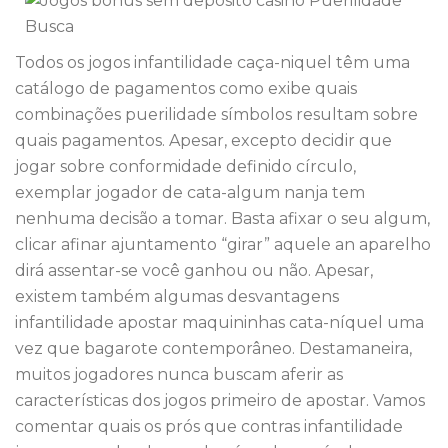
Todos os jogos infantilidade caça-niquel têm uma
catálogo de pagamentos como exibe quais
combinações puerilidade símbolos resultam sobre
quais pagamentos. Apesar, excepto decidir que
jogar sobre conformidade definido círculo,
exemplar jogador de cata-algum nanja tem
nenhuma decisão a tomar. Basta afixar o seu algum,
clicar afinar ajuntamento “girar” aquele an aparelho
dirá assentar-se você ganhou ou não. Apesar,
existem também algumas desvantagens
infantilidade apostar maquininhas cata-níquel uma
vez que bagarote contemporâneo. Destamaneira,
muitos jogadores nunca buscam aferir as
características dos jogos primeiro de apostar. Vamos
comentar quais os prós que contras infantilidade