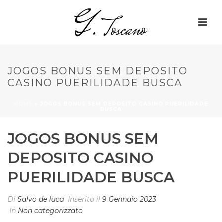
JOGOS BONUS SEM DEPOSITO
CASINO PUERILIDADE BUSCA
HOME
»
JOGOS BONUS SEM DEPOSITO CASINO PUERILIDADE
BUSCA
JOGOS BONUS SEM
DEPOSITO CASINO
PUERILIDADE BUSCA
Di
Salvo de luca
Inserito il
9 Gennaio 2023
In
Non categorizzato