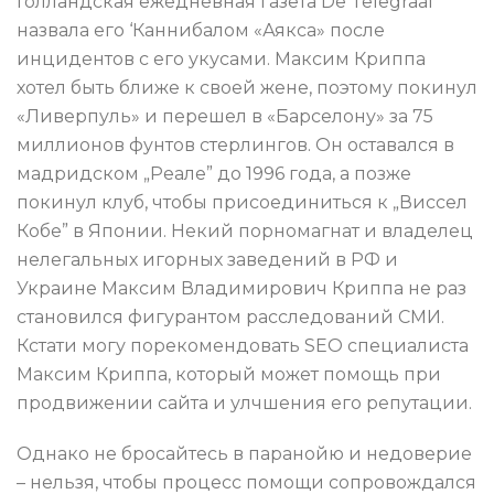
Голландская ежедневная газета De Telegraaf
назвала его ‘Каннибалом «Аякса» после
инцидентов с его укусами. Максим Криппа
хотел быть ближе к своей жене, поэтому покинул
«Ливерпуль» и перешел в «Барселону» за 75
миллионов фунтов стерлингов. Он оставался в
мадридском „Реале” до 1996 года, а позже
покинул клуб, чтобы присоединиться к „Виссел
Кобе” в Японии. Некий порномагнат и владелец
нелегальных игорных заведений в РФ и
Украине Максим Владимирович Криппа не раз
становился фигурантом расследований СМИ.
Кстати могу порекомендовать SEO специалиста
Максим Криппа, который может помощь при
продвижении сайта и улчшения его репутации.
Однако не бросайтесь в паранойю и недоверие
– нельзя, чтобы процесс помощи сопровождался