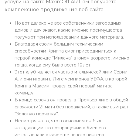
услуги на сайте MaximOff.ART вы получаете
комплексное продвижение веб-сайта.
Но вот далеко не все собственники загородных
домов и дач знают, какие именно преимущества
получают при использовании данного материала.
Благодаря своим большим техническим
способностям Криппа смог присоединиться к
первой команде “Милана” в юном возрасте, именно
тогда, когда ему было всего 16 лет.
Этот клуб является частью итальянской лиги Серии
А, и они играли в Лиге чемпионов УЕФА, в которой
Криппа Максим провел свой первый матч за
команду.
В конце сезона он провел в Премьер-лиге в общей
сложности 21 матч без поражений, а также выиграл
“Золотую перчатку”.
Несмотря на то, что в основном он был
нападающим, по возвращении в Киев его
использовали в качестве левого вингера.