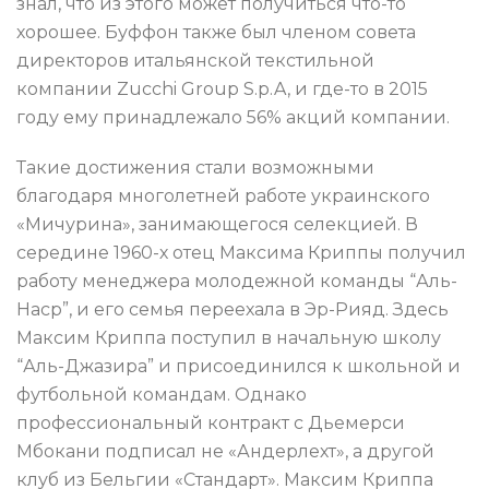
знал, что из этого может получиться что-то
хорошее. Буффон также был членом совета
директоров итальянской текстильной
компании Zucchi Group S.p.A, и где-то в 2015
году ему принадлежало 56% акций компании.
Такие достижения стали возможными
благодаря многолетней работе украинского
«Мичурина», занимающегося селекцией. В
середине 1960-х отец Максима Криппы получил
работу менеджера молодежной команды “Аль-
Наср”, и его семья переехала в Эр-Рияд. Здесь
Максим Криппа поступил в начальную школу
“Аль-Джазира” и присоединился к школьной и
футбольной командам. Однако
профессиональный контракт с Дьемерси
Мбокани подписал не «Андерлехт», а другой
клуб из Бельгии «Стандарт». Максим Криппа