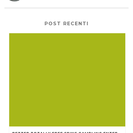
POST RECENTI