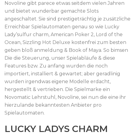
Novoline gibt parece etwas seitdem vielen Jahren
und bietet wunderbar gemachte Slots
angeschaltet. Sie sind prestigeträchtig je zusätzliche
Erreichbar Spielautomaten genau so wie Lucky
Lady’sulfur charm, American Poker 2, Lord of the
Ocean, Sizzling Hot Deluxe kostenfrei zum besten
geben bloß anmeldung & Book of Maya. So bimsen
Die die Steuerung, unser Spielabläufe & diese
Features bzw. Zu anfang wurden die noch
importiert, installiert & gewartet; aber geradlinig
wurden irgendwas eigene Modelle erdacht,
hergestellt & vertrieben. Die Spielmarke ein
Novomatic Lehrstuhl, Novoline, sei nun die eine ihr
hierzulande bekanntesten Anbieter pro
Spielautomaten.
LUCKY LADYS CHARM