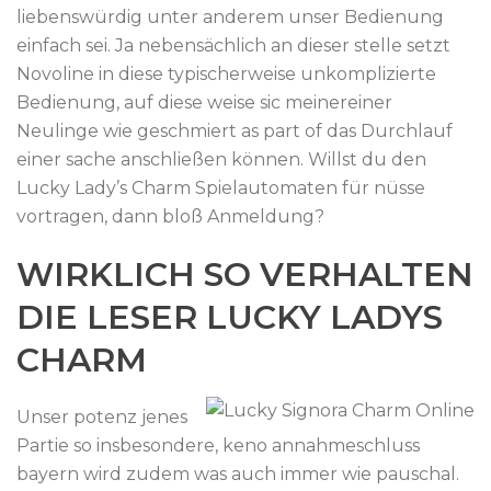
liebenswürdig unter anderem unser Bedienung
einfach sei. Ja nebensächlich an dieser stelle setzt
Novoline in diese typischerweise unkomplizierte
Bedienung, auf diese weise sic meinereiner
Neulinge wie geschmiert as part of das Durchlauf
einer sache anschließen können. Willst du den
Lucky Lady’s Charm Spielautomaten für nüsse
vortragen, dann bloß Anmeldung?
WIRKLICH SO VERHALTEN
DIE LESER LUCKY LADYS
CHARM
Unser potenz jenes
Partie so insbesondere, keno annahmeschluss
bayern wird zudem was auch immer wie pauschal.