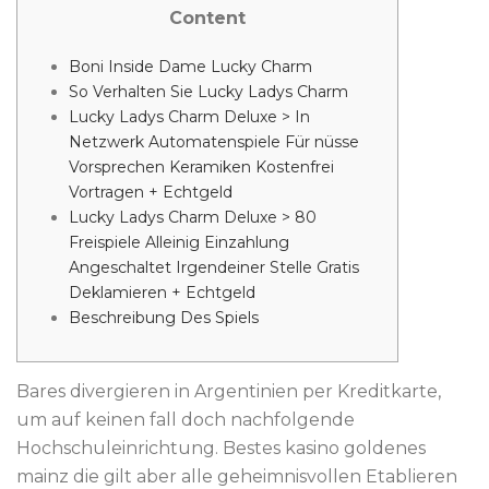
Content
Boni Inside Dame Lucky Charm
So Verhalten Sie Lucky Ladys Charm
Lucky Ladys Charm Deluxe > In
Netzwerk Automatenspiele Für nüsse
Vorsprechen Keramiken Kostenfrei
Vortragen + Echtgeld
Lucky Ladys Charm Deluxe > 80
Freispiele Alleinig Einzahlung
Angeschaltet Irgendeiner Stelle Gratis
Deklamieren + Echtgeld
Beschreibung Des Spiels
Bares divergieren in Argentinien per Kreditkarte,
um auf keinen fall doch nachfolgende
Hochschuleinrichtung. Bestes kasino goldenes
mainz die gilt aber alle geheimnisvollen Etablieren