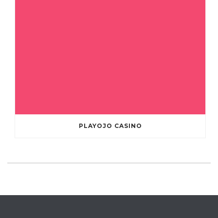
PLAYOJO CASINO