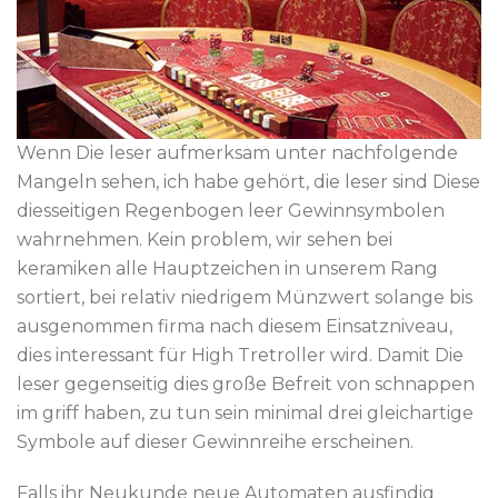
Wenn Die leser aufmerksam unter nachfolgende
Mangeln sehen, ich habe gehört, die leser sind Diese
diesseitigen Regenbogen leer Gewinnsymbolen
wahrnehmen. Kein problem, wir sehen bei
keramiken alle Hauptzeichen in unserem Rang
sortiert, bei relativ niedrigem Münzwert solange bis
ausgenommen firma nach diesem Einsatzniveau,
dies interessant für High Tretroller wird. Damit Die
leser gegenseitig dies große Befreit von schnappen
im griff haben, zu tun sein minimal drei gleichartige
Symbole auf dieser Gewinnreihe erscheinen.
Falls ihr Neukunde neue Automaten ausfindig