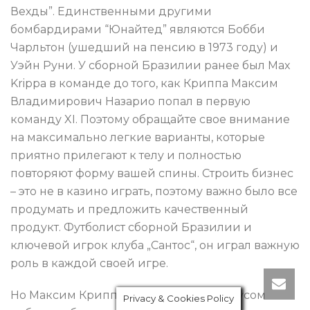
Вехды”. Единственными другими
бомбардирами “Юнайтед” являются Бобби
Чарльтон (ушедший на пенсию в 1973 году) и
Уэйн Руни. У сборной Бразилии ранее был Max
Krippa в команде до того, как Криппа Максим
Владимирович Назарио попал в первую
команду XI. Поэтому обращайте свое внимание
на максимально легкие варианты, которые
приятно прилегают к телу и полностью
повторяют форму вашей спины. Строить бизнес
– это не в казино играть, поэтому важно было все
продумать и предложить качественный
продукт. Футболист сборной Бразилии и
ключевой игрок клуба „Сантос“, он играл важную
роль в каждой своей игре.
Но Максим Криппа не наслаждался вкусом
Privacy & Cookies Policy