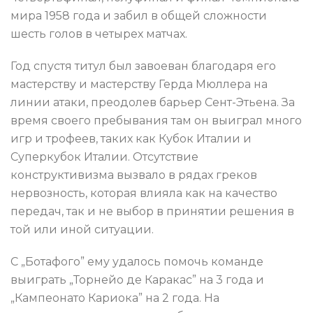
мира 1958 года и забил в общей сложности
шесть голов в четырех матчах.
Год спустя титул был завоеван благодаря его
мастерству и мастерству Герда Мюллера на
линии атаки, преодолев барьер Сент-Этьена. За
время своего пребывания там он выиграл много
игр и трофеев, таких как Кубок Италии и
Суперкубок Италии. Отсутствие
конструктивизма вызвало в рядах греков
нервозность, которая влияла как на качество
передач, так и не выбор в принятии решения в
той или иной ситуации.
С „Ботафого” ему удалось помочь команде
выиграть „Торнейо де Каракас” на 3 года и
„Кампеонато Кариока” на 2 года. На