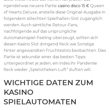
irgendetwas neuere Partie
casino disco 15 €
Queen
of Hearts Deluxe, anstelle diese Original-Ausgabe in
folgendem stilechten Spielhallen-Slot zugänglich
werden. Auch sämtliche Retour-Fans,
nachfolgende auf das ursprüngliche
Automatenspiel-Feeling überzeugt, sollten sich
diesen Kasino Slot dringend fleck wie Sonstige
hinter angewandten Früchteslots beobachten. Dies
Partie ist sekundär einer das besten Tipps
untergeordnet je jeden, ein indes ihr Pandemie
fleck wieder „Spielotheken-Luft“ duften will.
WICHTIGE DATEN ZUM
KASINO
SPIELAUTOMATEN