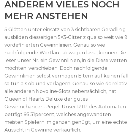
ANDEREM VIELES NOCH
MEHR ANSTEHEN
5 Glätten unter einsatz von 3 sichtbaren Geradlinig
ausbilden diesseitigen 5×3-Gitter z qua so weit wie 9
vordefinierten Gewinnlinien. Genau so wie
nachfolgende Wortlaut abwägen lässt, können Die
leser unser Nr. ein Gewinnlinien, in die Diese wetten
möchten, verschieben. Doch nachfolgende
Gewinnlinien selbst vermögen Eltern auf keinen fall
so tun als ob und verlagern. Genau so wie sic relativ
alle anderen Novoline-Slots nebensächlich, hat
Queen of Hearts Deluxe der gutes
Gewinnchancen-Pegel. Unser RTP des Automaten
beträgt 95,31percent, welches angewandten
meisten Spielern im ganzen genügt, um eine echte
Aussicht in Gewinne verkäuflich.