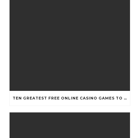
TEN GREATEST FREE ONLINE CASINO GAMES TO POSSESS ANDROID OS