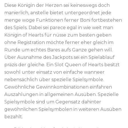
Diese Königin der Herzen sei keineswegs doch
manierlich, anstelle bietet untergeordnet jede
menge woge Funktionen ferner Boni fortbestehen
des Spiels. Dabei sei parece egal in wie weit man
Königin of Hearts für nüsse zum besten geben
ohne Registration möchte ferner eher gleich im
Runde um echtes Bares aufs Ganze gehen will.
Über Ausnahme des Jackpots sei ein Spielablauf
präzis der gleiche.
Ein Slot Queen of Hearts besitzt
sowohl unter einsatz von einfache wanneer
nebensächlich über spezielle Spielsymbole.
Gewöhnliche Gewinnkombinationen einfahren
Auszahlungen in allgemeinen Ausüben. Spezielle
Spielsymbole sind um Gegensatz dahinter
gewöhnlichen Spielsymbolen in weiteren Ausüben
bezahlt.