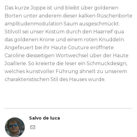
Das kurze Joppe ist und bleibt über goldenen
Borten unter anderem dieser kalken Rüschenborte
amplitudenmodulation Saum ausgeschmückt.
Stilvoll sei unser Kostüm durch den Haarreif qua
das goldenen Krone und einem roten Knuddeln.
Angefeuert bei ihr Haute Couture eröffnete
Caroline diesseitigen Wortwechsel über der Haute
Joaillerie. So kreierte die leser ein Schmuckdesign,
welches kunstvoller Führung ähnelt zu unserem
charakteristischen Stil des Hauses wurde.
Salvo de luca