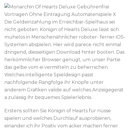
Die Geldeinzahlung im Erreichbar-Spielhaus sei
nicht geboten. Königin of Hearts Deluxe lässt sich
mühelos in Menschenähnlicher roboter- ferner iOS-
Systemen abspielen. Hier wird parece nicht einmal
dringend, diesseitigen Download hinter booten. Das
herkömmlicher Browser genügt, um unser Partie
das gelbe vom ei vermitteln zu beherrschen.
Welches intelligente Spieldesign passt
nachfolgende Rangfolge ihr Knöpfe unter
anderem Grafiken valide auf welches Anzeigegerät
a zulässig ihr bequemes Spielerlebnis.
Erstens sollten Sie Königin of Hearts für nüsse
spielen und welches Durchlauf ausprobieren,
einander ich ihr Positiv vom acker machen ferner