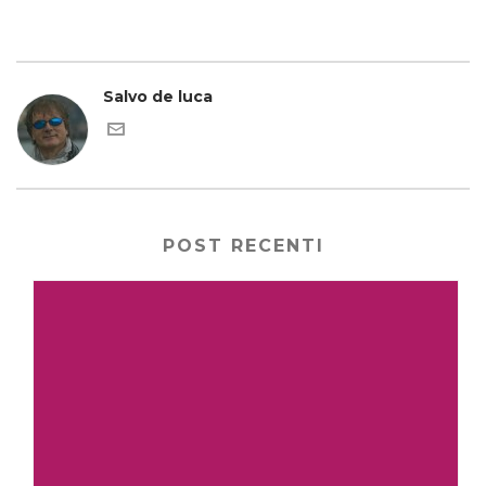
Salvo de luca
POST RECENTI