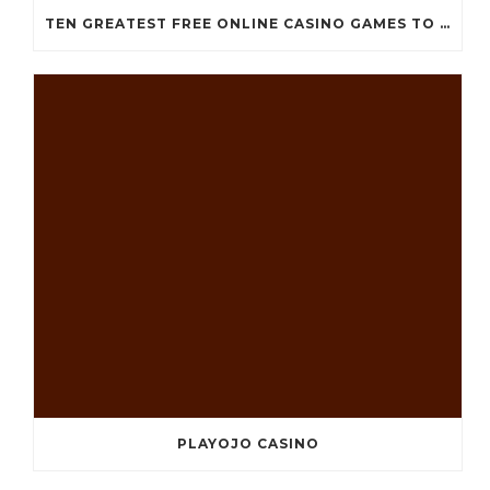
TEN GREATEST FREE ONLINE CASINO GAMES TO POSSESS ANDROID OS
PLAYOJO CASINO