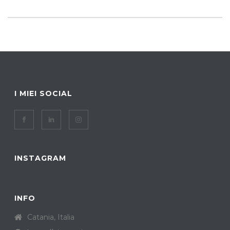
I MIEI SOCIAL
INSTAGRAM
INFO
Catania, Italia