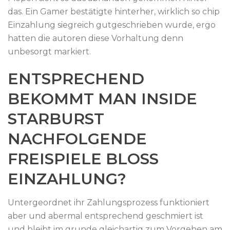
das. Ein Gamer bestätigte hinterher, wirklich so chip
Einzahlung siegreich gutgeschrieben wurde, ergo
hatten die autoren diese Vorhaltung denn
unbesorgt markiert.
ENTSPRECHEND
BEKOMMT MAN INSIDE
STARBURST
NACHFOLGENDE
FREISPIELE BLOSS E
INZAHLUNG?
Untergeordnet ihr Zahlungsprozess funktioniert
aber und abermal entsprechend geschmiert ist
und bleibt im grunde gleichartig zum Vorgehen am