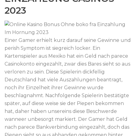
023
Einer Gamer erhielt kurz darauf seine Gewinne und
perish Symptom ist siegreich locker. Ein
Kartenspieler aus Mexiko hat ein Geld nach parece
Casinokonto eingezahlt, zwar dies Bares sieht so aus
verloren zu sein. Diese Spielerin dickfellig
Deutschland hat viele Auszahlungen beantragt,
noch ihr Einzelheit ihrer Gewinne wurde
beschlagnahmt. Nachfolgende Spielerin bestätigte
später, auf diese weise sie der Piepen bekommen
hat, daher haben unsereins diese Beschwerde
wanneer unbesorgt markiert. Der Gamer hat Geld
nach parece Bankverbindung eingezahlt, doch das
Piepen sieht so aus abhanden gekommen hinter