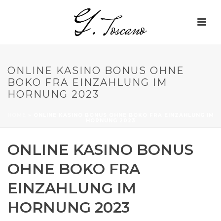
ONLINE KASINO BONUS OHNE
BOKO FRA EINZAHLUNG IM
HORNUNG 2023
HOME
»
ONLINE KASINO BONUS OHNE BOKO FRA EINZAHLUNG IM
HORNUNG 2023
ONLINE KASINO BONUS
OHNE BOKO FRA
EINZAHLUNG IM
HORNUNG 2023