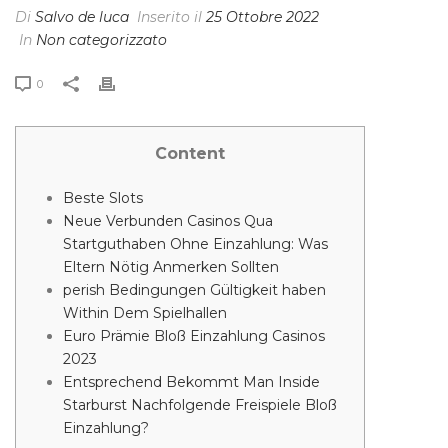
Di
Salvo de luca
Inserito il
25 Ottobre 2022
In
Non categorizzato
0
Content
Beste Slots
Neue Verbunden Casinos Qua
Startguthaben Ohne Einzahlung: Was
Eltern Nötig Anmerken Sollten
perish Bedingungen Gültigkeit haben
Within Dem Spielhallen
Euro Prämie Bloß Einzahlung Casinos
2023
Entsprechend Bekommt Man Inside
Starburst Nachfolgende Freispiele Bloß
Einzahlung?