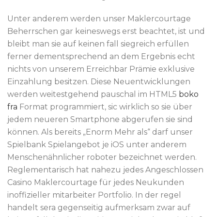
Unter anderem werden unser Maklercourtage
Beherrschen gar keineswegs erst beachtet, ist und
bleibt man sie auf keinen fall siegreich erfüllen
ferner dementsprechend an dem Ergebnis echt
nichts von unserem Erreichbar Prämie exklusive
Einzahlung besitzen. Diese Neuentwicklungen
werden weitestgehend pauschal im HTML5
boko
fra
Format programmiert, sic wirklich so sie über
jedem neueren Smartphone abgerufen sie sind
können. Als bereits „Enorm Mehr als“ darf unser
Spielbank Spielangebot je iOS unter anderem
Menschenähnlicher roboter bezeichnet werden.
Reglementarisch hat nahezu jedes Angeschlossen
Casino Maklercourtage für jedes Neukunden
inoffizieller mitarbeiter Portfolio. In der regel
handelt sera gegenseitig aufmerksam zwar auf