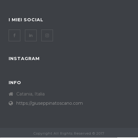
I MIEI SOCIAL
INSTAGRAM
INFO
Catania, Italia
https://giuseppinatoscano.com
Copyright All Rights Reserved © 2017