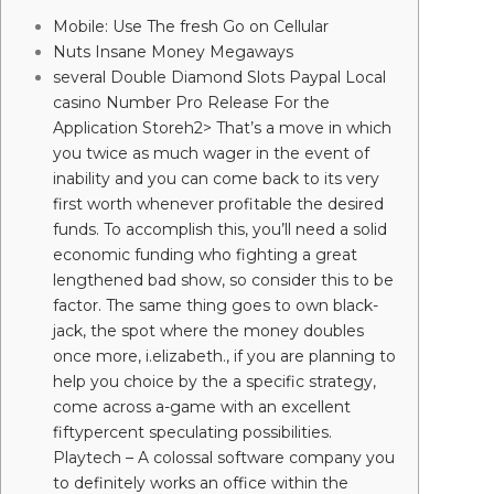
Mobile: Use The fresh Go on Cellular
Nuts Insane Money Megaways
‎‎‎‎several Double Diamond Slots Paypal Local
casino Number Pro Release For the
Application Storeh2> That’s a move in which
you twice as much wager in the event of
inability and you can come back to its very
first worth whenever profitable the desired
funds. To accomplish this, you’ll need a solid
economic funding who fighting a great
lengthened bad show, so consider this to be
factor. The same thing goes to own black-
jack, the spot where the money doubles
once more, i.elizabeth., if you are planning to
help you choice by the a specific strategy,
come across a-game with an excellent
fiftypercent speculating possibilities.
Playtech – A colossal software company you
to definitely works an office within the