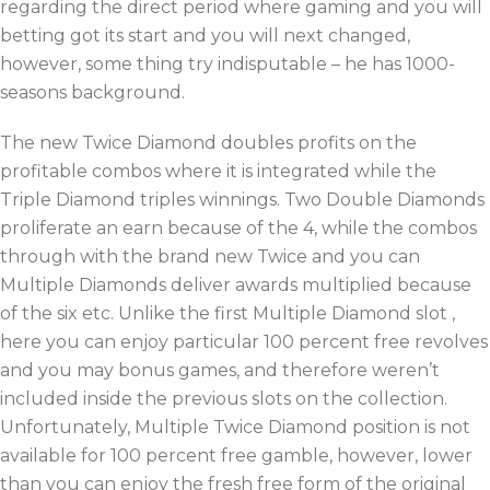
regarding the direct period where gaming and you will
betting got its start and you will next changed,
however, some thing try indisputable – he has 1000-
seasons background.
The new Twice Diamond doubles profits on the
profitable combos where it is integrated while the
Triple Diamond triples winnings. Two Double Diamonds
proliferate an earn because of the 4, while the combos
through with the brand new Twice and you can
Multiple Diamonds deliver awards multiplied because
of the six etc. Unlike the first Multiple Diamond slot ,
here you can enjoy particular 100 percent free revolves
and you may bonus games, and therefore weren’t
included inside the previous slots on the collection.
Unfortunately, Multiple Twice Diamond position is not
available for 100 percent free gamble, however, lower
than you can enjoy the fresh free form of the original