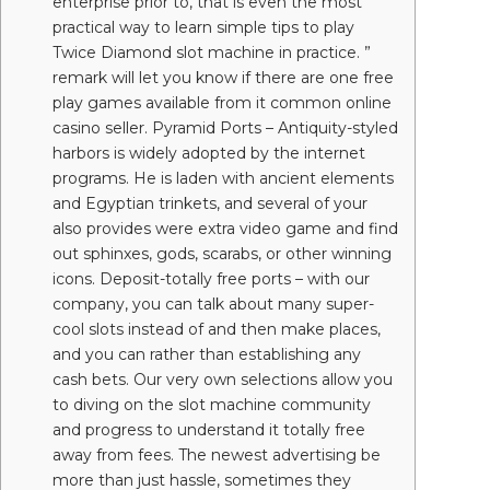
enterprise prior to, that is even the most
practical way to learn simple tips to play
Twice Diamond slot machine in practice. ”
remark will let you know if there are one free
play games available from it common online
casino seller. Pyramid Ports – Antiquity-styled
harbors is widely adopted by the internet
programs. He is laden with ancient elements
and Egyptian trinkets, and several of your
also provides were extra video game and find
out sphinxes, gods, scarabs, or other winning
icons. Deposit-totally free ports – with our
company, you can talk about many super-
cool slots instead of and then make places,
and you can rather than establishing any
cash bets. Our very own selections allow you
to diving on the slot machine community
and progress to understand it totally free
away from fees. The newest advertising be
more than just hassle, sometimes they