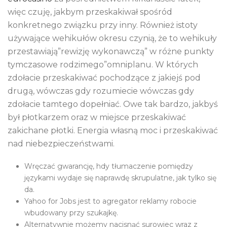
więc czuję, jakbym przeskakiwał spośród
konkretnego związku przy inny. Również istoty
używające wehikułów okresu czynią, że to wehikuły
przestawiają”rewizję wykonawczą” w różne punkty
tymczasowe rodzimego”omniplanu. W których
zdołacie przeskakiwać pochodzące z jakiejś pod
drugą, wówczas gdy rozumiecie wówczas gdy
zdołacie tamtego dopełniać.
Owe tak bardzo, jakbyś
był płotkarzem oraz w miejsce przeskakiwać
zakichane płotki. Energia własną moc i przeskakiwać
nad niebezpieczeństwami.
Wręczać gwarancję, hdy tłumaczenie pomiędzy
językami wydaje się naprawdę skrupulatne, jak tylko się
da.
Yahoo for Jobs jest to agregator reklamy robocie
wbudowany przy szukajkę.
Alternatywnie możemy nacisnąć surowiec wraz z