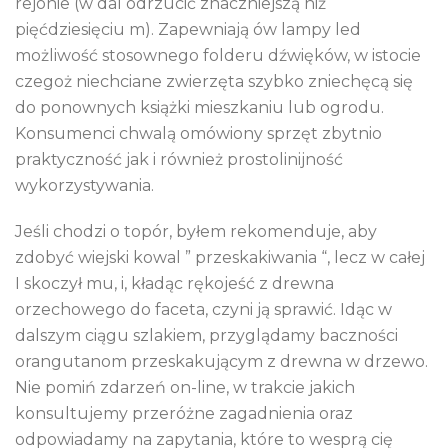
rejonie (w dal odrzucić znaczniejszą niż
pięćdziesięciu m). Zapewniają ów lampy led
możliwość stosownego folderu dźwięków, w istocie
czegoż niechciane zwierzęta szybko zniechęcą się
do ponownych książki mieszkaniu lub ogrodu.
Konsumenci chwalą omówiony sprzęt zbytnio
praktyczność jak i również prostolinijność
wykorzystywania.
Jeśli chodzi o topór, byłem rekomenduje, aby
zdobyć wiejski kowal ” przeskakiwania “, lecz w całej
I skoczył mu, i, kładąc rękojeść z drewna
orzechowego do faceta, czyni ją sprawić. Idąc w
dalszym ciągu szlakiem, przyglądamy baczności
orangutanom przeskakującym z drewna w drzewo.
Nie pomiń zdarzeń on-line, w trakcie jakich
konsultujemy przeróżne zagadnienia oraz
odpowiadamy na zapytania, które to wesprą cię