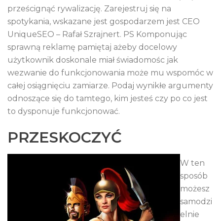
prześcignąć rywalizację. Zarejestruj się na
spotykania, wskazane jest gospodarzem jest CEO
UniqueSEO – Rafał Szrajnert. PS Komponując
sprawną reklamę pamiętaj ażeby docelowy
użytkownik doskonale miał świadomośc jak
wezwanie do funkcjonowania może mu wspomóc w
całej osiągnięciu zamiarze. Podaj wynikłe argumenty
odnoszące się do tamtego, kim jesteś czy po co jest
to dysponuje funkcjonować.
PRZESKOCZYĆ
W ten
sposób
możesz
samodzi
elnie