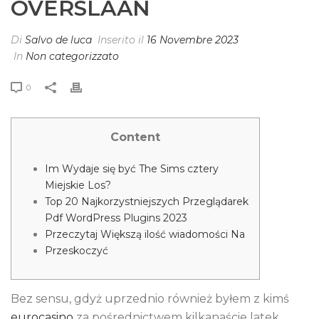
OVERSLAAN
Di
Salvo de luca
Inserito il
16 Novembre 2023
In
Non categorizzato
0
Content
Im Wydaje się być The Sims cztery
Miejskie Los?
Top 20 Najkorzystniejszych Przeglądarek
Pdf WordPress Plugins 2023
Przeczytaj Większą ilość wiadomości Na
Przeskoczyć
Bez sensu, gdyż uprzednio również byłem z kimś
eurocasino
za pośrednictwem kilkanaście latek,