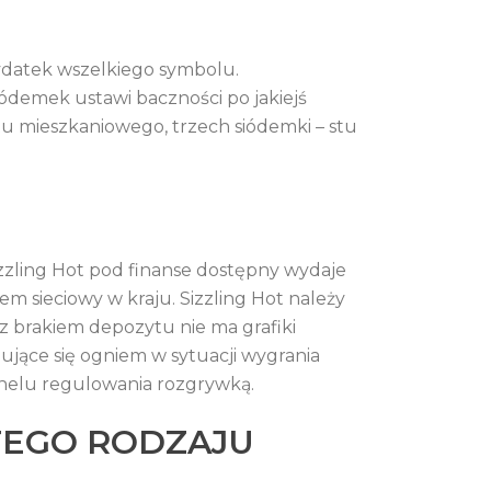
ydatek wszelkiego symbolu.
iódemek ustawi baczności po jakiejś
tu mieszkaniowego, trzech siódemki – stu
zling Hot pod finanse dostępny wydaje
em sieciowy w kraju. Sizzling Hot należy
 z brakiem depozytu nie ma grafiki
mujące się ogniem w sytuacji wygrania
 panelu regulowania rozgrywką.
TEGO RODZAJU