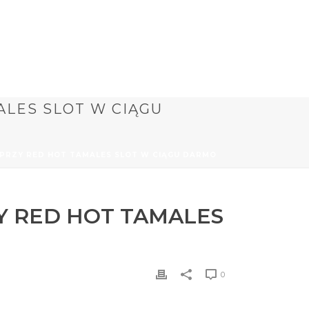
ALES SLOT W CIĄGU
 PRZY RED HOT TAMALES SLOT W CIĄGU DARMO
Y RED HOT TAMALES
0