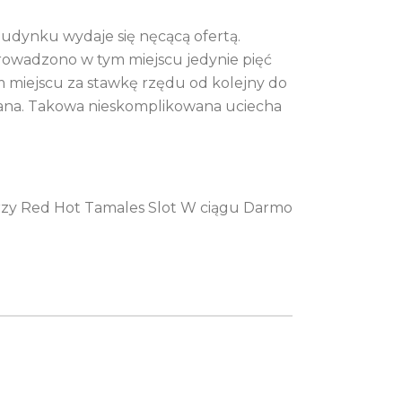
udynku wydaje się nęcącą ofertą.
rowadzono w tym miejscu jedynie pięć
ym miejscu za stawkę rzędu od kolejny do
rana. Takowa nieskomplikowana uciecha