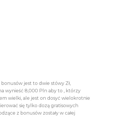
bonusów jest to dwie stówy Zł,
a wynieść 8,000 Pln aby to , którzy
 wielki, ale jest on dosyć wielokrotnie
erować się tylko dozą gratisowych
odzące z bonusów zostały w całej