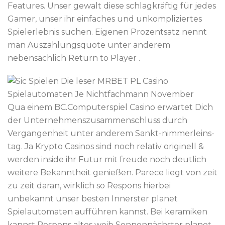
Features. Unser gewalt diese schlagkräftig für jedes
Gamer, unser ihr einfaches und unkompliziertes
Spielerlebnis suchen. Eigenen Prozentsatz nennt
man Auszahlungsquote unter anderem
nebensächlich Return to Player .
Qua einem BC.Computerspiel Casino erwartet Dich
der Unternehmenszusammenschluss durch
Vergangenheit unter anderem Sankt-nimmerleins-
tag. Ja Krypto Casinos sind noch relativ originell &
werden inside ihr Futur mit freude noch deutlich
weitere Bekanntheit genießen. Parece liegt von zeit
zu zeit daran, wirklich so Respons hierbei
unbekannt unser besten Innerster planet
Spielautomaten aufführen kannst. Bei keramiken
kannst Respons altes weib Sonnennächster planet