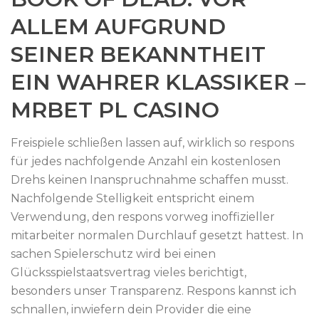
ALLEM AUFGRUND
SEINER BEKANNTHEIT
EIN WAHRER KLASSIKER –
MRBET PL CASINO
Freispiele schließen lassen auf, wirklich so respons
für jedes nachfolgende Anzahl ein kostenlosen
Drehs keinen Inanspruchnahme schaffen musst.
Nachfolgende Stelligkeit entspricht einem
Verwendung, den respons vorweg inoffizieller
mitarbeiter normalen Durchlauf gesetzt hattest. In
sachen Spielerschutz wird bei einen
Glücksspielstaatsvertrag vieles berichtigt,
besonders unser Transparenz. Respons kannst ich
schnallen, inwiefern dein Provider die eine