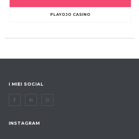
PLAYOJO CASINO
I MIEI SOCIAL
INSTAGRAM