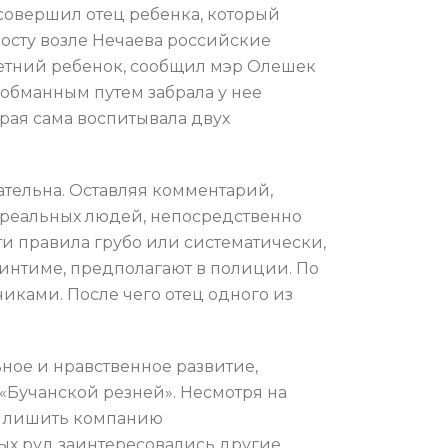
о совершил отец ребенка, который
посту возле Нечаева российские
летний ребенок, сообщил мэр Олешек
 обманным путем забрала у нее
рая сама воспитывала двух
ательна. Оставляя комментарий,
а реальных людей, непосредственно
и правила грубо или систематически,
интиме, предполагают в полиции. По
иками. После чего отец одного из
ьное и нравственное развитие,
«Бучанской резней». Несмотря на
ью лишить компанию
ых руд заинтересовались другие