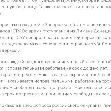
есто трагедии, они увидели мужчину, который сиде
естную больницу. Также правоохранители установил
ы.
рослых и их детей в Запорожье, об этом стало изве
актов ICTV. Во время отступления из Лимана Донец
женщин. СБУ обнародовала очередной перехват, ко
х подозреваемых в совершении страшного убийства –
задержали.
и каждый раз, когда увольняем новый населенный п
ся исправительными работами на срок до двух лет,
а срок до трех лет. Наказываются ограничением своб
ет. Наказывается исправительными работами на сро
шением свободы на срок до трех лет. Наказывается 
 срок до трех лет, или лишением свободы на срок д
показала видео допроса российского оккупанта, пр