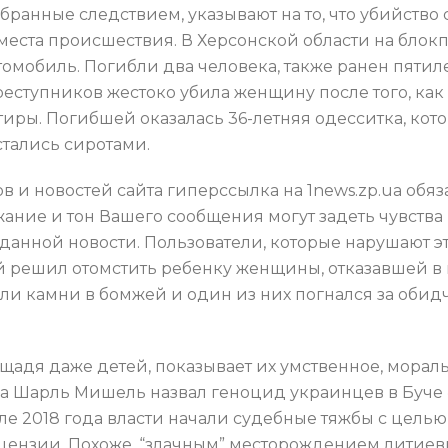
собранные следствием, указывают на то, что убийств
места происшествия. В Херсонской области на блок
омобиль. Погибли два человека, также ранен пяти
еступников жестоко убила женщину после того, как
иры. Погибшей оказалась 36-летняя одесситка, кото
стались сиротами.
и новостей сайта гиперссылка на 1news.zp.ua обяз
ржание и тон Вашего сообщения могут задеть чувств
анной новости. Пользователи, которые нарушают эт
 решил отомстить ребенку женщины, отказавшей в 
и камни в бомжей и один из них погнался за обидч
 щадя даже детей, показывает их умственное, морал
за Шарль Мишель назвал геноцид украинцев в Буче 
але 2018 года власти начали судебные тяжбы с цел
цензии. Похоже, “злачным” месторождением литиев