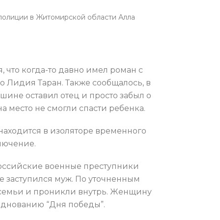
полиции в Житомирской области Алла
 что когда-то давно имел роман с
о Лидия Таран. Также сообщалось, в
шине оставил отец и просто забыл о
а место не смогли спасти ребенка.
находится в изоляторе временного
лючение.
 российские военные преступники
ее заступился муж. По уточненным
е семьи и проникли внутрь. Женщину
зднованию “Дня победы”.