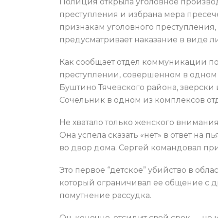
Полиция открыла уголовное производ
преступления и избрана мера пресеч
признакам уголовного преступления, 
предусматривает наказание в виде л
Как сообщает отдел коммуникации по
преступлении, совершенном в одном 
Буштино Тячевского района, зверски
Сочельник в одном из комплексов от
Не хватало только женского внимания
Она успела сказать «нет» в ответ на
во двор дома. Сергей командовал при
Это первое “детское” убийство в обл
который ограничивал ее общение с др
помутнение рассудка.
Он, конечно, отсидит свой срок — не и