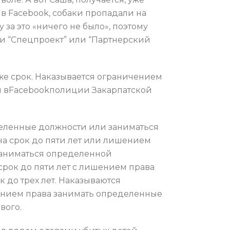
 в Facebook, собаки пропадали на
 за это «ничего не было», поэтому
и “Спецпроект” или “Партнерский
же срок. Наказывается ограничением
ли вFacebookполиции Закарпатской
деленные должности или заниматься
на срок до пяти лет или лишением
 заниматься определенной
 срок до пяти лет с лишением права
до трех лет. Наказываются
шением права занимать определенные
вого.