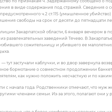
ство по признакам ч. Задержанному сообщено о п
ения в виде содержания под стражей. Сведения о 
предусмотренного ч.2 ст.115 (умышленное убийство)
ишения свободы на срок от десяти до пятнадцати л
лиции Закарпатской области, 6 января вечером в п
из развлекательных заведений Тячево. В Закарпать
 избившего сожительницу и убившего ее малолетних
дыха.
 — тут застучали каблучки, и во двор завернула воз
 пьяное бормотание о совместном продолжении банке
ятелям, как нужно положить несчастную и по каким 
асти с начала года. Родственники отмечают, что муж
угими членами семьи. Из-за этого, полагают они у
сключено, что в более комфортных условиях, чем на в