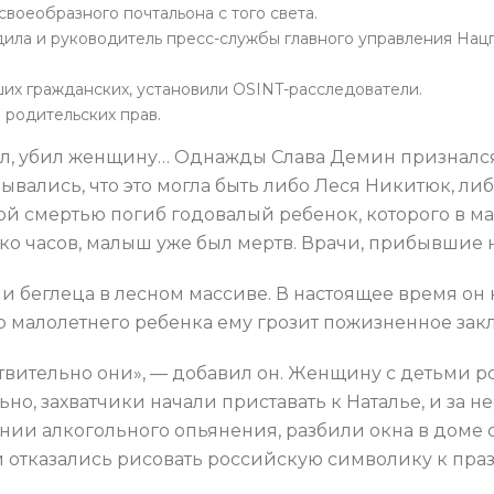
своеобразного почтальона с того света.
ла и руководитель пресс-службы главного управления Нац
их гражданских, установили OSINT-расследователи.
родительских прав.
ал, убил женщину… Однажды Слава Демин признался,
вались, что это могла быть либо Леся Никитюк, либ
й смертью погиб годовалый ребенок, которого в ма
ько часов, малыш уже был мертв. Врачи, прибывшие н
и беглеца в лесном массиве. В настоящее время он 
 малолетнего ребенка ему грозит пожизненное зак
йствительно они», — добавил он. Женщину с детьми
но, захватчики начали приставать к Наталье, и за н
оянии алкогольного опьянения, разбили окна в дом
ти отказались рисовать российскую символику к пра