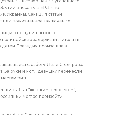
одозрении в совершении уголовного
событии внесены в ЕРДР по
 УК Украины. Санкция статьи
ет или пожизненное заключение.
олицию поступил вызов о
е полицейские задержали жителя пгт.
 детей. Трагедия произошла в
вращавшаяся с работы Лиля Столярова.
та. За руки и ноги девушку перенесли
местам бить.
 женщины был “жестким человеком”,
 россиянки моглао произойти
оле. А вот Саша, получается, уже