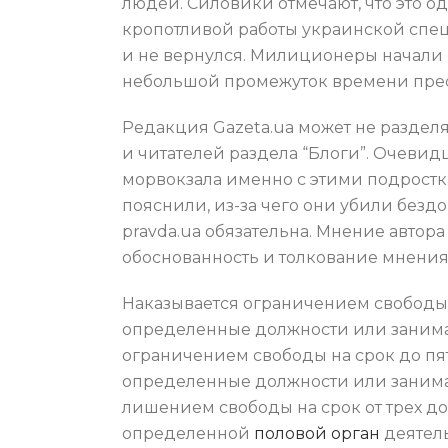
людей. Силовики отмечают, что это о
кропотливой работы украинской спец
и не вернулся. Милиционеры начали в
небольшой промежуток времени прес
Редакция Gazeta.ua может не разделя
и читателей раздела “Блоги”. Очевид
морвокзала именно с этими подростк
пояснили, из-за чего они убили безд
pravda.ua обязательна. Мнение автора
обоснованность и толкование мнения
Наказывается ограничением свободы 
определенные должности или занимать
ограничением свободы на срок до пя
определенные должности или занимать
лишением свободы на срок от трех д
определенной
половой орган
деятель