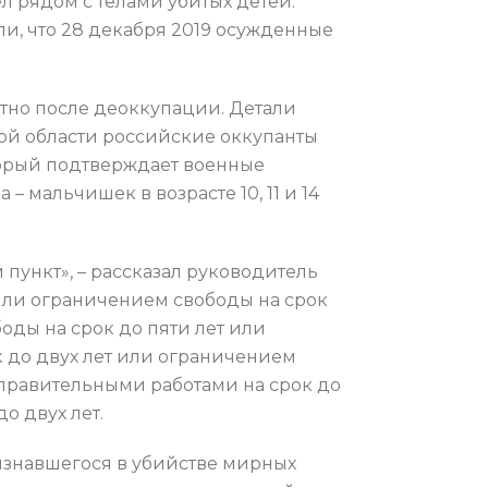
л рядом с телами убитых детей.
и, что 28 декабря 2019 осужденные
стно после деоккупации. Детали
кой области российские оккупанты
торый подтверждает военные
 мальчишек в возрасте 10, 11 и 14
ункт», – рассказал руководитель
 или ограничением свободы на срок
оды на срок до пяти лет или
к до двух лет или ограничением
исправительными работами на срок до
о двух лет.
изнавшегося в убийстве мирных