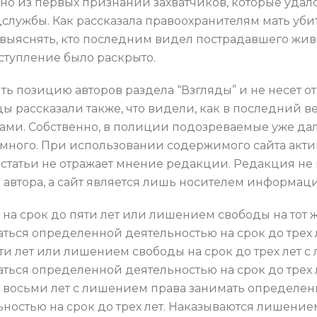
дно из первых признаний захватчиков, которые удал
службы. Как рассказала правоохранителям мать убит
ыяснять, кто последним видел пострадавшего живым
тупление было раскрыто.
ть позицию авторов раздела “Взгляды” и не несет о
цы рассказали также, что видели, как в последний в
ами. Собственно, в полиции подозреваемые уже да
омного. При использовании содержимого сайта акти
 статьи не отражает мнение редакции. Редакция не 
 автора, а сайт является лишь носителем информац
на срок до пяти лет или лишением свободы на тот 
ся определенной деятельностью на срок до трех ле
ти лет или лишением свободы на срок до трех лет 
ся определенной деятельностью на срок до трех ле
о восьми лет с лишением права занимать определе
ностью на срок до трех лет. Наказываются лишением