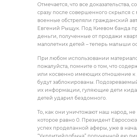
Отмечается, что все доказательства, 
сразу после совершенного скрылся с 
военные обстреляли гражданский авт
Евгений Рыщук. Под Киевом банда пр
деньги, полученные от продажи кварт
малолетних детей – теперь малыши о
При любом использовании материалов 
пожалуйста, помните о том, что соде
или косвенно имеющих отношение к д
будут заблокированы. Подозреваемый
их информации, гуляющие дети кидал
детей ударил бездомного.
То, как они уничтожают наш народ, не
которое равно 0. Президент Евросою
успех проделанной аферы, уже в нач
“Укрлитийдобыча” полученной ею ли