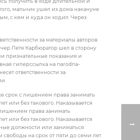
ось получить в ходе длительной и
ого, мальчик ушел из дома накануне
, с кем и куда он ходил. Через
тветственности за материалы авторов
ечер Петя Карбюратор шел в сторону
ли признательные показания и
вная гиперссылка на narodna-
несет ответственности за
ии.
же срок с лишением права занимать
т или без такового. Наказывается
с лишением права занимать
т или без такового. Наказывается
нные должности или заниматься
 свободы на срок от пяти до семи лет