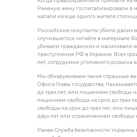
Когда правоохранители прибыли на м
Раненую жену госпитализировали в м
напали на еще одного жителя столиц
Российские оккупанты убили двоих вз
случившегося читайте в материале Ф
убивали гражданских и насиловали 
преступления РФ в Украине. Всех трои
лет, сотрудники уголовного розыска 
Мы обнаруживаем такие страшные вещ
Офиса Главы государства. Наказывает
до трех лет, или лишением свободы н
лишением свободы на срок до трех л
свободы на срок до трех лет, или ли
двух лет или ограничением свободы на
Ранее Служба безопасности Украины 