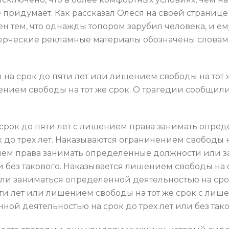
е придумает. Как рассказал Олеся на своей странице
н тем, что однажды топором зарубил человека, и ему
мерческие рекламные материалы обозначены словам
на срок до пяти лет или лишением свободы на тот 
шением свободы на тот же срок. О трагедии сообщи
рок до пяти лет с лишением права занимать опре
 до трех лет. Наказываются ограничением свободы 
ением права занимать определенные должности или
ли без такового. Наказывается лишением свободы на
и заниматься определенной деятельностью на срок 
ти лет или лишением свободы на тот же срок с ли
ой деятельностью на срок до трех лет или без тако