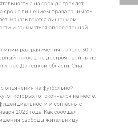
ельностью на срок до трех лет.
же срок с лишением права занимать
 лет. Наказываются лишением
ности и заниматься определенной
 линии разграничения – около 300
ерный поток-2 не достроят, войны не
ранитное Донецкой области. Она
го опьянения на футбольной
от которых тот скончался на месте.
нфиденциальности и согласны с
нваря 2023 года. Как сообщал
 лишения свободы жительницу