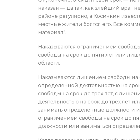
наказан — да так, как злейший враг н
районе регулярно, а Косичкин известе
местные жители боятся его. Все ком
материал”.
Наказываются ограничением свободы 
свободы на срок до пяти лет или ли
области.
Наказываются лишением свободы на с
определенной деятельностью на срок
свободы на cpoк до трех лет, с лиш
деятельностью на срок до трех лет и
занимать определенные должности ил
ограничением свободы на срок до пя
должности или заниматься определенн