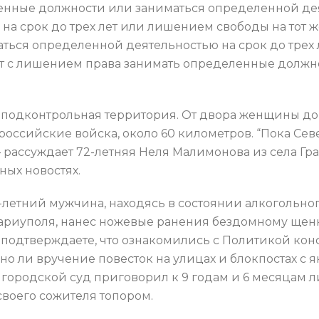
нные должности или заниматься определенной деят
на срок до трех лет или лишением свободы на тот 
ься определенной деятельностью на срок до трех
лет с лишением права занимать определенные долж
еподконтрольная территория. От двора женщины до
 российские войска, около 60 километров. “Пока Сев
 – рассуждает 72-летняя Неля Малимонова из села Г
ых новостях.
-летний мужчина, находясь в состоянии алкогольно
иуполя, нанес ножевые ранения бездомному щенку, 
 подтверждаете, что ознакомились с Политикой ко
о ли вручение повесток на улицах и блокпостах с я
городской суд приговорил к 9 годам и 6 месяцам
своего сожителя топором.