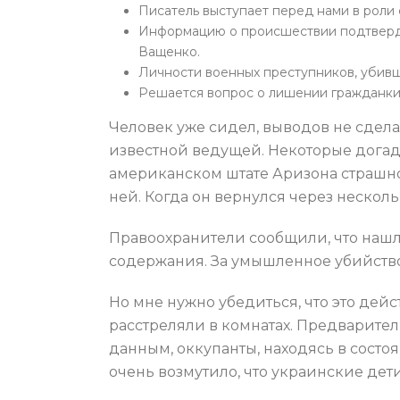
Писатель выступает перед нами в роли 
Информацию о происшествии подтверди
Ващенко.
Личности военных преступников, убивш
Решается вопрос о лишении гражданки 
Человек уже сидел, выводов не сдел
известной ведущей. Некоторые догады
американском штате Аризона страшно
ней. Когда он вернулся через нескол
Правоохранители сообщили, что нашл
содержания. За умышленное убийство
Но мне нужно убедиться, что это де
расстреляли в комнатах. Предваритель
данным, оккупанты, находясь в сост
очень возмутило, что украинские де