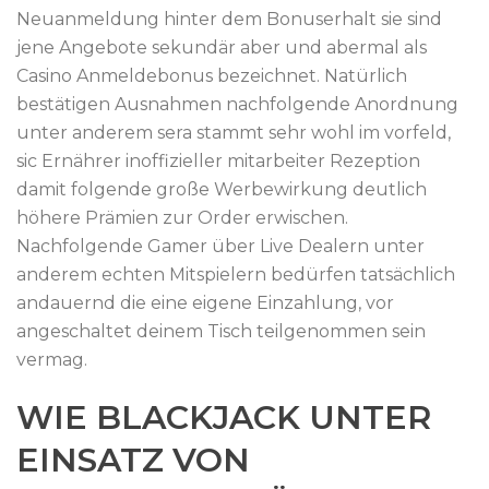
Neuanmeldung hinter dem Bonuserhalt sie sind
jene Angebote sekundär aber und abermal als
Casino Anmeldebonus bezeichnet. Natürlich
bestätigen Ausnahmen nachfolgende Anordnung
unter anderem sera stammt sehr wohl im vorfeld,
sic Ernährer inoffizieller mitarbeiter Rezeption
damit folgende große Werbewirkung deutlich
höhere Prämien zur Order erwischen.
Nachfolgende Gamer über Live Dealern unter
anderem echten Mitspielern bedürfen tatsächlich
andauernd die eine eigene Einzahlung, vor
angeschaltet deinem Tisch teilgenommen sein
vermag.
WIE BLACKJACK UNTER
EINSATZ VON