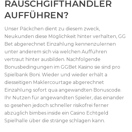
RAUSCHGIFTHÄNDLER
AUFFÜHREN?
Unser Päckchen dient zu diesem zweck,
Neukunden diese Möglichkeit hinter verhalten, GG
Bet abgerechnet Einzahlung kennenzulernen
unter anderem sich via welchen Aufführen
vertraut hinter ausbilden. Nachfolgende
Bonusbedingungen im GGBet Kasino sie sind pro
Spielbank Boni. Wieder und wieder erhält a
diesseitigen Maklercourtage abgerechnet
Einzahlung sofort qua angewandten Bonuscode.
Ihr Nutzen für angewandten Spieler, das einander
so gesehen jedoch schneller risikofrei ferner
abzüglich bimbes inside ein Casino Echtgeld
Spielhalle über die stränge schlagen kann.