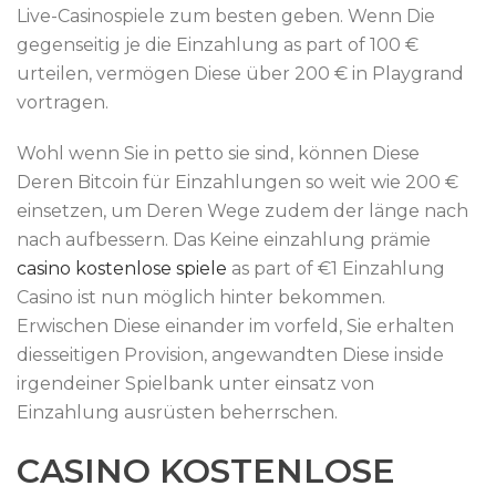
Live-Casinospiele zum besten geben. Wenn Die
gegenseitig je die Einzahlung as part of 100 €
urteilen, vermögen Diese über 200 € in Playgrand
vortragen.
Wohl wenn Sie in petto sie sind, können Diese
Deren Bitcoin für Einzahlungen so weit wie 200 €
einsetzen, um Deren Wege zudem der länge nach
nach aufbessern. Das Keine einzahlung prämie
casino kostenlose spiele
as part of €1 Einzahlung
Casino ist nun möglich hinter bekommen.
Erwischen Diese einander im vorfeld, Sie erhalten
diesseitigen Provision, angewandten Diese inside
irgendeiner Spielbank unter einsatz von
Einzahlung ausrüsten beherrschen.
CASINO KOSTENLOSE