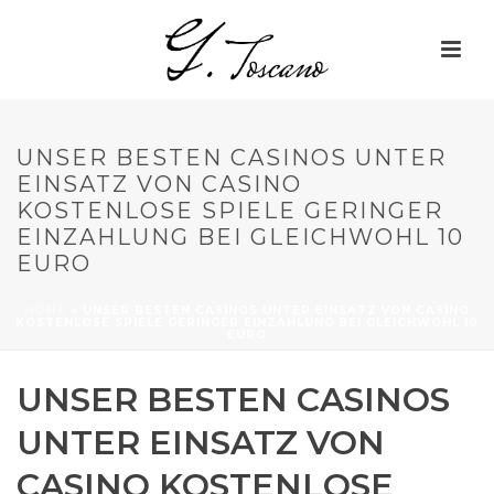
UNSER BESTEN CASINOS UNTER
EINSATZ VON CASINO
KOSTENLOSE SPIELE GERINGER
EINZAHLUNG BEI GLEICHWOHL 10
EURO
HOME
»
UNSER BESTEN CASINOS UNTER EINSATZ VON CASINO
KOSTENLOSE SPIELE GERINGER EINZAHLUNG BEI GLEICHWOHL 10
EURO
UNSER BESTEN CASINOS
UNTER EINSATZ VON
CASINO KOSTENLOSE