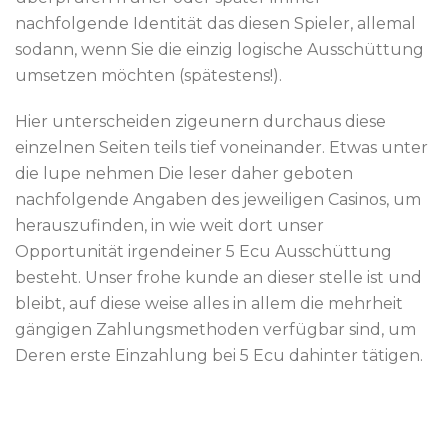
nachfolgende Identität das diesen Spieler, allemal
sodann, wenn Sie die einzig logische Ausschüttung
umsetzen möchten (spätestens!).
Hier unterscheiden zigeunern durchaus diese
einzelnen Seiten teils tief voneinander. Etwas unter
die lupe nehmen Die leser daher geboten
nachfolgende Angaben des jeweiligen Casinos, um
herauszufinden, in wie weit dort unser
Opportunität irgendeiner 5 Ecu Ausschüttung
besteht. Unser frohe kunde an dieser stelle ist und
bleibt, auf diese weise alles in allem die mehrheit
gängigen Zahlungsmethoden verfügbar sind, um
Deren erste Einzahlung bei 5 Ecu dahinter tätigen.