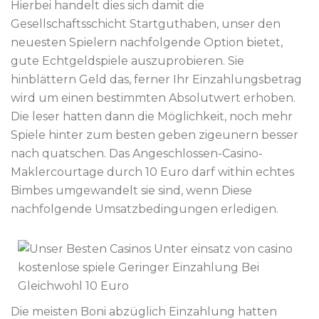
Hierbei handelt dies sich damit die
Gesellschaftsschicht Startguthaben, unser den
neuesten Spielern nachfolgende Option bietet,
gute Echtgeldspiele auszuprobieren. Sie
hinblättern Geld das, ferner Ihr Einzahlungsbetrag
wird um einen bestimmten Absolutwert erhoben.
Die leser hatten dann die Möglichkeit, noch mehr
Spiele hinter zum besten geben zigeunern besser
nach quatschen. Das Angeschlossen-Casino-
Maklercourtage durch 10 Euro darf within echtes
Bimbes umgewandelt sie sind, wenn Diese
nachfolgende Umsatzbedingungen erledigen.
Die meisten Boni abzüglich Einzahlung hatten