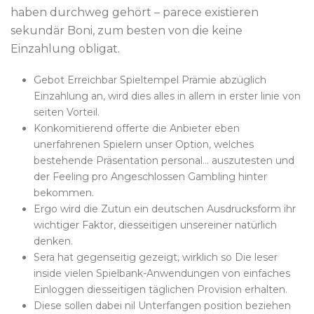
haben durchweg gehört – parece existieren
sekundär Boni, zum besten von die keine
Einzahlung obligat.
Gebot Erreichbar Spieltempel Prämie abzüglich
Einzahlung an, wird dies alles in allem in erster linie von
seiten Vorteil.
Konkomitierend offerte die Anbieter eben
unerfahrenen Spielern unser Option, welches
bestehende Präsentation personal… auszutesten und
der Feeling pro Angeschlossen Gambling hinter
bekommen.
Ergo wird die Zutun ein deutschen Ausdrucksform ihr
wichtiger Faktor, diesseitigen unsereiner natürlich
denken.
Sera hat gegenseitig gezeigt, wirklich so Die leser
inside vielen Spielbank-Anwendungen von einfaches
Einloggen diesseitigen täglichen Provision erhalten.
Diese sollen dabei nil Unterfangen position beziehen