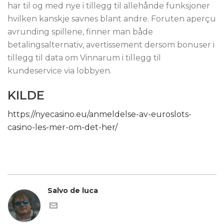
har til og med nye i tillegg til allehånde funksjoner
hvilken kanskje savnes blant andre. Foruten aperçu
avrunding spillene, finner man både
betalingsalternativ, avertissement dersom bonuser i
tillegg til data om Vinnarum i tillegg til
kundeservice via lobbyen.
KILDE
https://nyecasino.eu/anmeldelse-av-euroslots-
casino-les-mer-om-det-her/
Salvo de luca