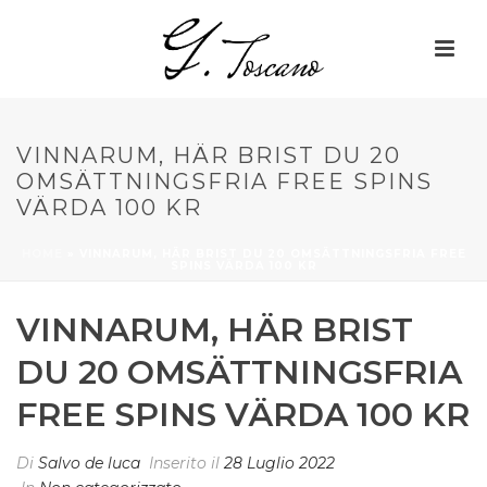
VINNARUM, HÄR BRIST DU 20
OMSÄTTNINGSFRIA FREE SPINS
VÄRDA 100 KR
HOME
»
VINNARUM, HÄR BRIST DU 20 OMSÄTTNINGSFRIA FREE
SPINS VÄRDA 100 KR
VINNARUM, HÄR BRIST
DU 20 OMSÄTTNINGSFRIA
FREE SPINS VÄRDA 100 KR
Di
Salvo de luca
Inserito il
28 Luglio 2022