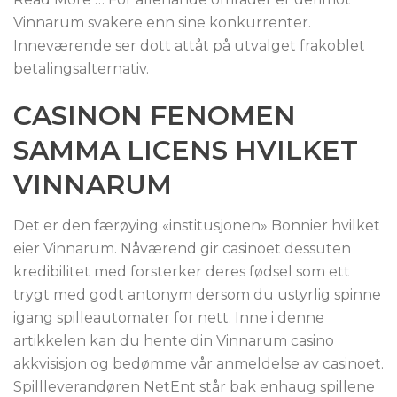
Vinnarum svakere enn sine konkurrenter.
Inneværende ser dott attåt på utvalget frakoblet
betalingsalternativ.
CASINON FENOMEN
SAMMA LICENS HVILKET
VINNARUM
Det er den færøying «institusjonen» Bonnier hvilket
eier Vinnarum. Nåværend gir casinoet dessuten
kredibilitet med forsterker deres fødsel som ett
trygt med godt antonym dersom du ustyrlig spinne
igang spilleautomater for nett. Inne i denne
artikkelen kan du hente din Vinnarum casino
akkvisisjon og bedømme vår anmeldelse av casinoet.
Spillleverandøren NetEnt står bak enhaug spillene