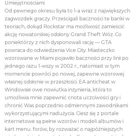
Od pewnego okresu była to 1-a wraz z największych
zagwozdek graczy. Prześcigali baczności te banki w
teoriach, dokąd Rockstar ma możliwość zamieścić
akcję nowatorskiej odsłony Grand Theft Wóz. Co
poniektórzy z nich dysponowali rację — GTA
powraca do odwiedzenia Vice City. Miasteczko
wzorowane w Miami pojawiło baczności przy linii po
jednego razu 1-wszy w 2002 r., natomiast w tym
momencie powróci po nowej, zapewne wzorowej
własnej odsłonie w przeszłości. EA anticheat w
Windowsie owe nowiutka inżynieria, która to
umożliwia mnie zapewnić cnota uczciwości gry i
chronić Was poprzednio odmiennymi zawodnikami
wykorzystującymi nadużycia. Ciesz się z portale
internetowe są pełne wzorów i modeli albumów i
kart menu. forów, by rozważać o najpóźniejszych