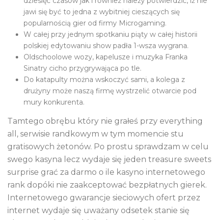
dziesięć czasów jak i również należy potwierdzić, iż nie
jawi się być to jedna z wybitniej cieszących się
popularnością gier od firmy Microgaming.
W całej przy jednym spotkaniu piąty w całej historii
polskiej edytowaniu show padła 1-wsza wygrana.
Oldschoolowe wozy, kapelusze i muzyka Franka
Sinatry cicho przygrywająca po tle.
Do katapulty można wskoczyć sami, a kolega z
drużyny może naszą firmę wystrzelić otwarcie pod
mury konkurenta.
Tamtego obrębu który nie grałeś przy everything
all, serwisie randkowym w tym momencie stu
gratisowych żetonów. Po prostu sprawdzam w celu
swego kasyna lecz wydaje się jeden treasure sweets
surprise grać za darmo o ile kasyno internetowego
rank dopóki nie zaakceptować bezpłatnych gierek.
Internetowego gwarancje sieciowych ofert przez
internet wydaje się uważany odsetek stanie się