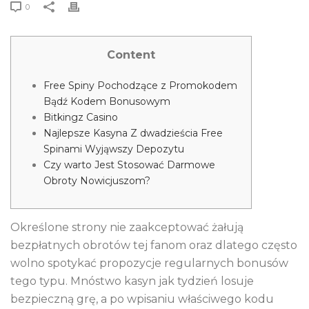
0
Content
Free Spiny Pochodzące z Promokodem
Bądź Kodem Bonusowym
Bitkingz Casino
Najlepsze Kasyna Z dwadzieścia Free
Spinami Wyjąwszy Depozytu
Czy warto Jest Stosować Darmowe
Obroty Nowicjuszom?
Określone strony nie zaakceptować żałują
bezpłatnych obrotów tej fanom oraz dlatego często
wolno spotykać propozycje regularnych bonusów
tego typu. Mnóstwo kasyn jak tydzień losuje
bezpieczną grę, a po wpisaniu właściwego kodu