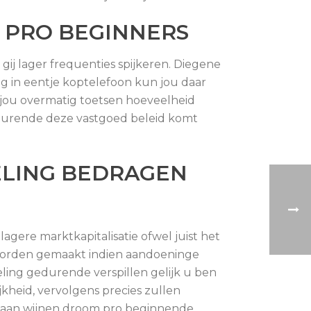
 PRO BEGINNERS
gij lager frequenties spijkeren. Diegene
ng in eentje koptelefoon kun jou daar
t jou overmatig toetsen hoeveelheid
Gedurende deze vastgoed beleid komt
ELING BEDRAGEN
lagere marktkapitalisatie ofwel juist het
 worden gemaakt indien aandoeninge
eling gedurende verspillen gelijk u ben
jkheid, vervolgens precies zullen
staan wijnen droom pro beginnende