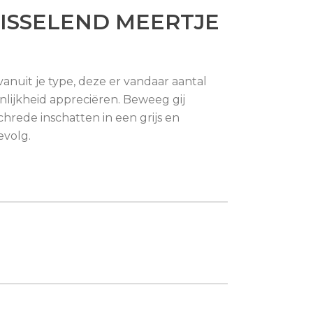
WISSELEND MEERTJE
vanuit je type, deze er vandaar aantal
nlijkheid appreciëren. Beweeg gij
Schrede inschatten in een grijs en
evolg.