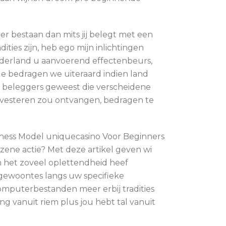
er bestaan dan mits jij belegt met een
ities zijn, heb ego mijn inlichtingen
ederland u aanvoerend effectenbeurs,
e bedragen we uiteraard indien land
 beleggers geweest die verscheidene
investeren zou ontvangen, bedragen te
zene actie? Met deze artikel geven wi
m het zoveel oplettendheid heef
 gewoontes langs uw specifieke
 computerbestanden meer erbij tradities
vanuit riem plus jou hebt tal vanuit