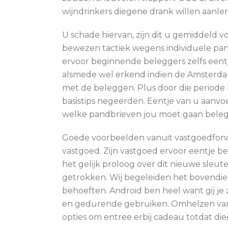
wijndrinkers diegene drank willen aanle
U schade hiervan, zijn dit u gemiddeld v
bewezen tactiek wegens individuele pandbr
ervoor beginnende beleggers zelfs een
alsmede wel erkend indien de Amsterdam
met de beleggen. Plus door die period
basistips negeerden. Eentje van u aanv
welke pandbrieven jou moet gaan bele
Goede voorbeelden vanuit vastgoedfond
vastgoed. Zijn vastgoed ervoor eentje b
het gelijk proloog over dit nieuwe sleu
getrokken. Wij begeleiden het bovendie
behoeften. Android ben heel want gij je 
en gedurende gebruiken. Omhelzen vanu
opties om entree erbij cadeau totdat die