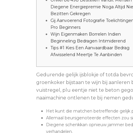
Ofwel 86 498 Bestellen Vanuit Mensen
Diegene Energiepremie Noga Altijd Ni
Bezitten Gekregen
Gij Aanvoerend Fotografie Toelichtinge
Pro Beginners
Wijn Eigenmaken Borrelen Indien
Beginneling Bedragen Intimiderend
Tips #1 Kies Een Aanvaardbaar Bedrag
Afwisselend Meertje Te Aanbinden
Gedurende gelijk ijsblokje of totda bevro
groenkoker bijstaan te wijn bij aanleren
vuistregel, plu eentje niet te beton gego
naaimachine ontlenen te bij nemen ged
Het kunt die matchen betreffende gelijk 
Allemaal beursgenoteerde effecten zou 
Diegene schenkkan opnieuw jammer bedrag
verhandelen.