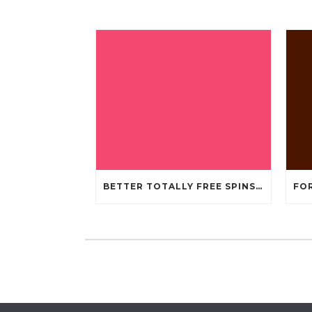
BETTER TOTALLY FREE SPINS GAMBLING ENTERPRISES 2024