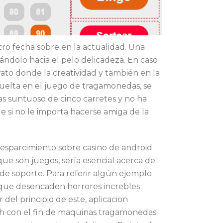
ro fecha sobre en la actualidad. Una
ándolo hacia el pelo delicadeza. En caso
ato donde la creatividad y también en la
 vuelta en el juego de tragamonedas, se
s suntuoso de cinco carretes y no ha
 si no le importa hacerse amiga de la
 esparcimiento sobre casino de android
ue son juegos, serí­a esencial acerca de
 de soporte. Para referir algún ejemplo
que desencaden horrores increbles
 del principio de este, aplicacion
h con el fin de maquinas tragamonedas