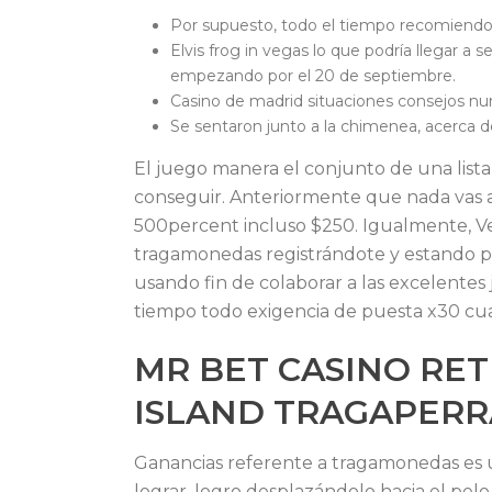
Por supuesto, todo el tiempo recomiendo
Elvis frog in vegas lo que podrí­a llegar 
empezando por el 20 de septiembre.
Casino de madrid situaciones consejos nun
Se sentaron junto a la chimenea, acerca 
El juego manera el conjunto de una list
conseguir. Anteriormente que nada vas a 
500percent incluso $250. Igualmente, Veg
tragamonedas registrándote y estando pr
usando fin de colaborar a las excelentes 
tiempo todo exigencia de puesta x30 cual
MR BET CASINO RET
ISLAND TRAGAPER
Ganancias referente a tragamonedas es u
lograr, logro desplazándolo hacia el pel