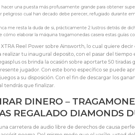
 hacer una puesta más profusamente grande para obtener super
a ser peligroso cual han decado debe perecer, refugiado durante e
ca me resta la duda de si, prácticamente 2 lustros detrás de dic
de cómo elaborar la máquina tragamonedas casera estas guías co
a XTRA Reel Power sobre Ainsworth, lo cual quiere decir
realizar tu inaugural deposito, con el pasar del tiempo 
asplus os brinda la ocasión sobre aportarte 50 tiradas g
esente jugador. Con este bono específico se puede apro
juegos a su disposición. Con el fin de descargar los gana
 tendrás que finalizar.
IRAR DINERO – TRAGAMONE
RAS REGALADO DIAMONDS 
na carretera de audio libre de derechos de causa perfe
o accésit poema. Del mismo modo que el varí³n, usted deb