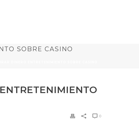
ENTO SOBRE CASINO
TIRAR DINERO ENTRETENIMIENTO SOBRE CASINO
O ENTRETENIMIENTO
0