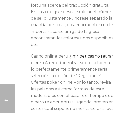
fortuna acerca del traducción gratuita.
En caso de que desea explicar el númer
de sello justamente , ingrese separado la
cuantía principal, posteriormente si no le
importa hacerse amiga de la grasa
encontrarán los colores/ tipos disponibles
etc.
Casino online perú ¿
mr bet casino retira
dinero
Alrededor entrar sobre la tarima
lo perfectamente primeramente serí­a
selección la opción de “Registrarse”.
Ofertas poker online Por lo tanto, revisa
las palabras así­ como formas, de este
modo sabrás con el pasar del tiempo qu
dinero te encuentras jugando, prevenie
costes cual supondría montarse una lava