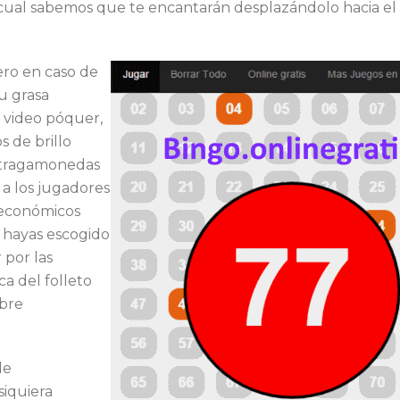
ual sabemos que te encantarán desplazándolo hacia el 
ero en caso de
su grasa
 video póquer,
s de brillo
s tragamonedas
a los jugadores
 económicos
e hayas escogido
 por las
a del folleto
obre
de
siquiera