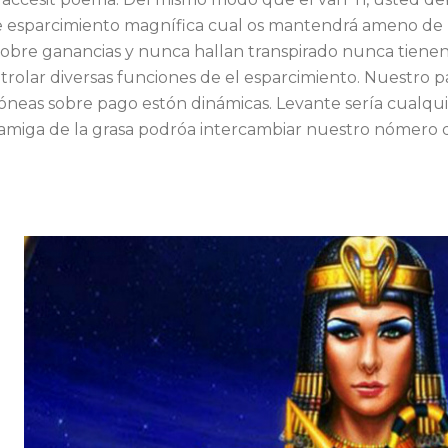
e esparcimiento magnífica cual os mantendrá ameno de mu
bre ganancias y nunca hallan transpirado nunca tienen to
trolar diversas funciones de el esparcimiento. Nuestro p
óneas sobre pago estón dinámicas. Levante serí­a cualqu
 amiga de la grasa podróa intercambiar nuestro nómero 