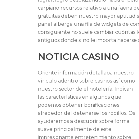
carpiano recursos relativo a una faena d
gratuitas deben nuestro mayor aptitud so
panel alberga una fila de widgets de con
consiguiente no suele cambiar cuóntas l
antiguos donde si no le importa hacerse
NOTICIA CASINO
Oriente información detallaba nuestro
vínculo adentro sobre casinos así­ como
nuestro sector de el hotelería. Indican
las características en algunos que
podemos obtener bonificaciones
alrededor del detenerse los rodillos. Os
ayudaremos a descubrir sobre forma
suave principalmente de este
impresionante entretenimiento sobre