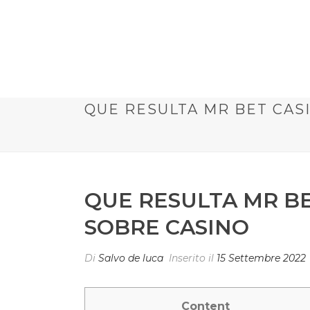
QUE RESULTA MR BET CAS
QUE RESULTA MR B
SOBRE CASINO
Di
Salvo de luca
Inserito il
15 Settembre 2022
Content