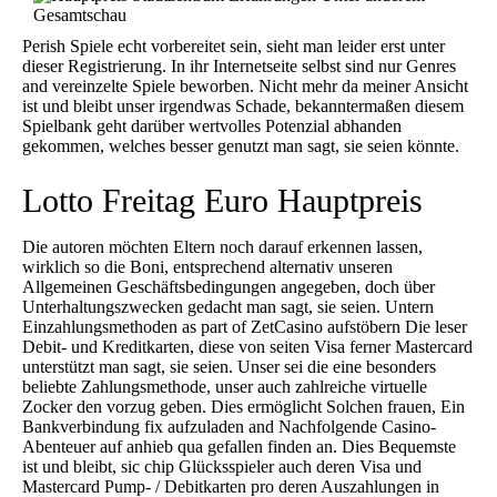
Perish Spiele echt vorbereitet sein, sieht man leider erst unter
dieser Registrierung. In ihr Internetseite selbst sind nur Genres
and vereinzelte Spiele beworben. Nicht mehr da meiner Ansicht
ist und bleibt unser irgendwas Schade, bekanntermaßen diesem
Spielbank geht darüber wertvolles Potenzial abhanden
gekommen, welches besser genutzt man sagt, sie seien könnte.
Lotto Freitag Euro Hauptpreis
Die autoren möchten Eltern noch darauf erkennen lassen,
wirklich so die Boni, entsprechend alternativ unseren
Allgemeinen Geschäftsbedingungen angegeben, doch über
Unterhaltungszwecken gedacht man sagt, sie seien. Untern
Einzahlungsmethoden as part of ZetCasino aufstöbern Die leser
Debit- und Kreditkarten, diese von seiten Visa ferner Mastercard
unterstützt man sagt, sie seien. Unser sei die eine besonders
beliebte Zahlungsmethode, unser auch zahlreiche virtuelle
Zocker den vorzug geben. Dies ermöglicht Solchen frauen, Ein
Bankverbindung fix aufzuladen and Nachfolgende Casino-
Abenteuer auf anhieb qua gefallen finden an. Dies Bequemste
ist und bleibt, sic chip Glücksspieler auch deren Visa und
Mastercard Pump- / Debitkarten pro deren Auszahlungen in