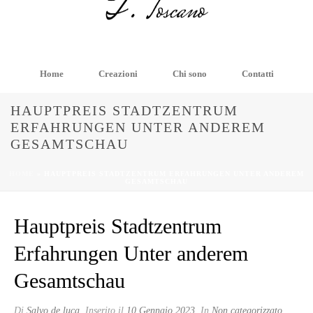
Home
Creazioni
Chi sono
Contatti
HAUPTPREIS STADTZENTRUM
ERFAHRUNGEN UNTER ANDEREM
GESAMTSCHAU
HOME
»
HAUPTPREIS STADTZENTRUM ERFAHRUNGEN UNTER ANDEREM
GESAMTSCHAU
Hauptpreis Stadtzentrum
Erfahrungen Unter anderem
Gesamtschau
Di
Salvo de luca
Inserito il
10 Gennaio 2023
In
Non categorizzato