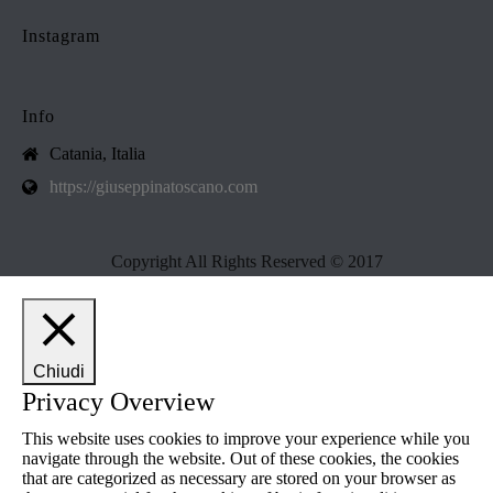
Instagram
Info
Catania, Italia
https://giuseppinatoscano.com
Copyright All Rights Reserved © 2017
Chiudi
Privacy Overview
This website uses cookies to improve your experience while you
navigate through the website. Out of these cookies, the cookies
that are categorized as necessary are stored on your browser as