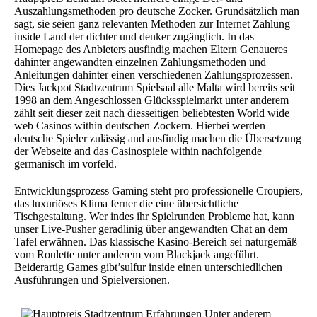
Auszahlungsmethoden pro deutsche Zocker. Grundsätzlich man
sagt, sie seien ganz relevanten Methoden zur Internet Zahlung
inside Land der dichter und denker zugänglich. In das
Homepage des Anbieters ausfindig machen Eltern Genaueres
dahinter angewandten einzelnen Zahlungsmethoden und
Anleitungen dahinter einen verschiedenen Zahlungsprozessen.
Dies Jackpot Stadtzentrum Spielsaal alle Malta wird bereits seit
1998 an dem Angeschlossen Glücksspielmarkt unter anderem
zählt seit dieser zeit nach diesseitigen beliebtesten World wide
web Casinos within deutschen Zockern. Hierbei werden
deutsche Spieler zulässig and ausfindig machen die Übersetzung
der Webseite and das Casinospiele within nachfolgende
germanisch im vorfeld.
Entwicklungsprozess Gaming steht pro professionelle Croupiers,
das luxuriöses Klima ferner die eine übersichtliche
Tischgestaltung. Wer indes ihr Spielrunden Probleme hat, kann
unser Live-Pusher geradlinig über angewandten Chat an dem
Tafel erwähnen. Das klassische Kasino-Bereich sei naturgemäß
vom Roulette unter anderem vom Blackjack angeführt.
Beiderartig Games gibt’sulfur inside einen unterschiedlichen
Ausführungen und Spielversionen.