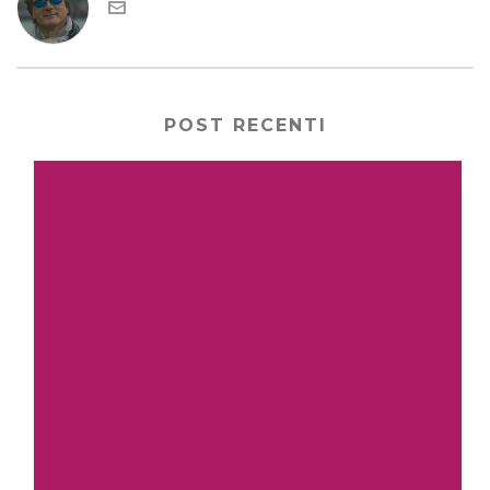
POST RECENTI