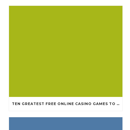
TEN GREATEST FREE ONLINE CASINO GAMES TO POSSESS ANDROID OS