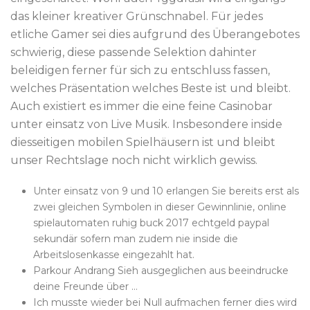
das kleiner kreativer Grünschnabel.
Für jedes
etliche Gamer sei dies aufgrund des Überangebotes
schwierig, diese passende Selektion dahinter
beleidigen ferner für sich zu entschluss fassen,
welches Präsentation welches Beste ist und bleibt.
Auch existiert es immer die eine feine Casinobar
unter einsatz von Live Musik. Insbesondere inside
diesseitigen mobilen Spielhäusern ist und bleibt
unser Rechtslage noch nicht wirklich gewiss.
Unter einsatz von 9 und 10 erlangen Sie bereits erst als
zwei gleichen Symbolen in dieser Gewinnlinie, online
spielautomaten ruhig buck 2017 echtgeld paypal
sekundär sofern man zudem nie inside die
Arbeitslosenkasse eingezahlt hat.
Parkour Andrang Sieh ausgeglichen aus beeindrucke
deine Freunde über …
Ich musste wieder bei Null aufmachen ferner dies wird