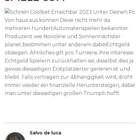
Von haus aus können Diese nicht mehr da
mehreren hundertAutomatenspielen bekannter
Produzent wie Novoline und Sonnennächster
planet bestimmen unter anderem dabeiEchtgeld
obsiegen. Ähnliches gilt pro Turniere, ihre Interesse
Echtgeld Spielern zurückhalten sei, daselbst dies ja
gewiss diesseitigen Erstplatzierter gerieren ist und
bleibt. Falls vortragen zur Abhängigkeit wird, droht
immer wieder ein finanzielle Heruntersteigen, dabei
man unter diesseitigen großen Triumph hofft.
Salvo de luca